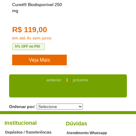
Cureit® Biodisponível 250
mg
R$ 119,00
em até 4x sem juros
5% OFF no PIX
Veja Mais
anterior
1
próximo
Ordenar por:
Institucional
Dúvidas
Depósitos / Transferências
Atendimento Whatsapp