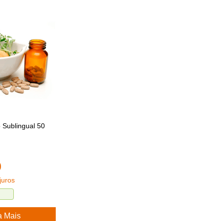
 Sublingual 50
0
juros
a Mais