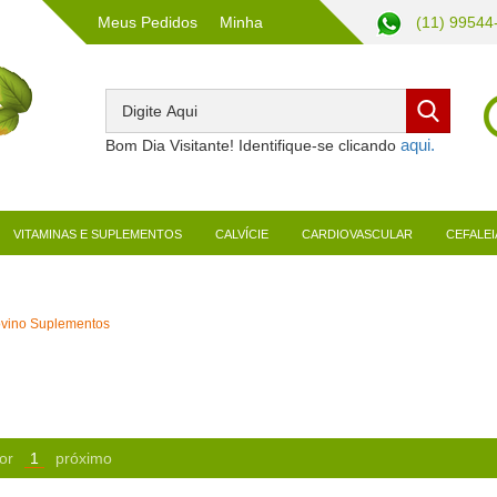
Meus Pedidos
Minha
(11) 99544
Conta
Bom Dia Visitante! Identifique-se clicando
VITAMINAS E SUPLEMENTOS
CALVÍCIE
CARDIOVASCULAR
CEFALEI
ovino Suplementos
or
1
próximo