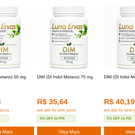
Metano) 50 mg
DIM (DI Indol Metano) 75 mg
DIM (DI Indol 
5
R$ 35,64
R$ 40,19
juros
em até 4x sem juros
em até 4x sem j
5% OFF no PIX
5% OFF no PIX
a Mais
Veja Mais
Veja