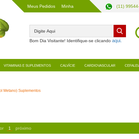
Meus Pedidos
Minha
(11) 99544
Conta
Bom Dia Visitante! Identifique-se clicando
VITAMINAS E SUPLEMENTOS
CALVÍCIE
CARDIOVASCULAR
CEFALEI
dol Metano) Suplementos
or
1
próximo