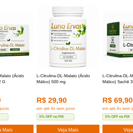
Malato (Ácido
L-Citrulina-DL-Malato (Ácido
L-Citrulina-DL-M
2 G
Málico) 500 mg
Málico) Sachê 
0
R$ 29,90
R$ 69,90
juros
em até 4x sem juros
em até 4x sem j
5% OFF no PIX
5% OFF no PIX
a Mais
Veja Mais
Veja