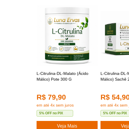
L-Citrulina-DL-Malato (Ácido
L-Citrulina-DL-
Málico) Pote 300 G
Málico) Sachê 
R$ 79,90
R$ 54,9
em até 4x sem juros
em até 4x sem 
5% OFF no PIX
5% OFF no PIX
Veja Mais
Vej