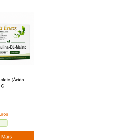
alato (Ácido
3 G
uros
 Mais