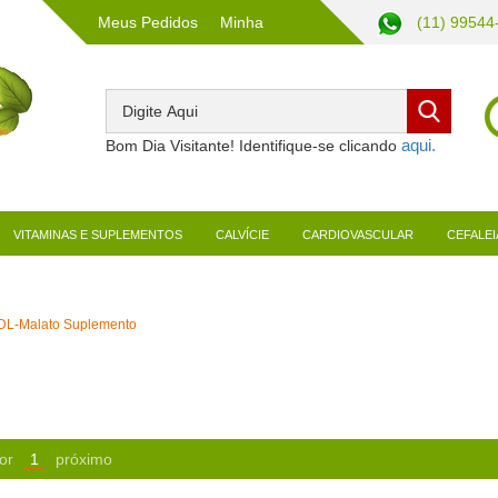
Meus Pedidos
Minha
(11) 99544
Conta
Bom Dia Visitante! Identifique-se clicando
VITAMINAS E SUPLEMENTOS
CALVÍCIE
CARDIOVASCULAR
CEFALEI
a DL-Malato Suplemento
or
1
próximo