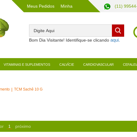
Meus Pedidos
Minha
(11) 99544
Conta
Bom Dia Visitante! Identifique-se clicando
VITAMINAS E SUPLEMENTOS
CALVÍCIE
CARDIOVASCULAR
CEFALEI
mento
TCM Sachê 10 G
or
1
próximo