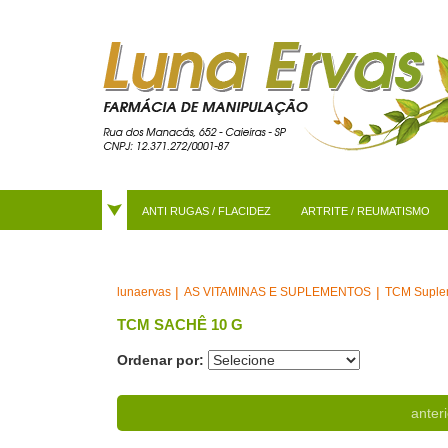
ANTI RUGAS / FLACIDEZ
ARTRITE / REUMATISMO
AS VITAMINAS E SUPLEMENTOS
TCM Suple
lunaervas
TCM SACHÊ 10 G
Ordenar por:
anteri