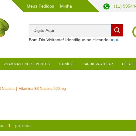
Meus Pedidos
Minha
(11) 99544
Conta
Bom Dia Visitante! Identifique-se clicando
VITAMINAS E SUPLEMENTOS
CALVÍCIE
CARDIOVASCULAR
CEFALEI
3 Niacina
Vitamina B3 Niacina 500 mg
or
1
próximo