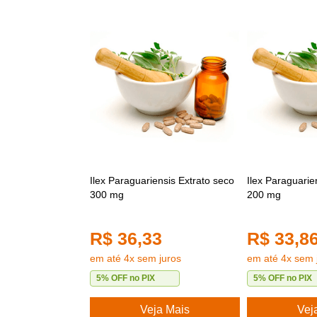
Ilex Paraguariensis Extrato seco
Ilex Paraguarie
300 mg
200 mg
R$ 36,33
R$ 33,8
em até 4x sem juros
em até 4x sem 
5% OFF no PIX
5% OFF no PIX
Veja Mais
Vej