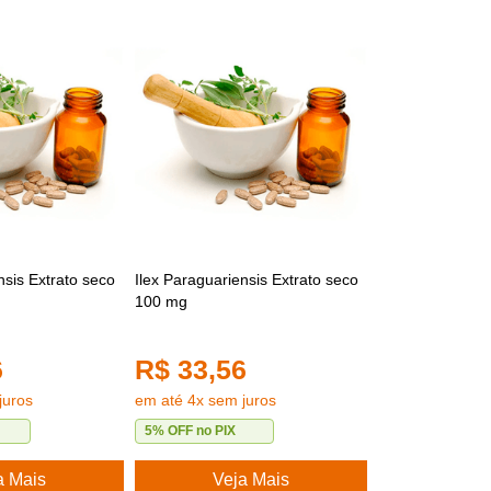
nsis Extrato seco
Ilex Paraguariensis Extrato seco
100 mg
6
R$ 33,56
juros
em até 4x sem juros
5% OFF no PIX
a Mais
Veja Mais