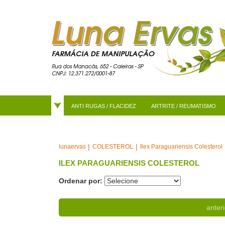
ANTI RUGAS / FLACIDEZ
ARTRITE / REUMATISMO
COLESTEROL
Ilex Paraguariensis Colesterol
lunaervas
ILEX PARAGUARIENSIS COLESTEROL
Ordenar por:
anteri