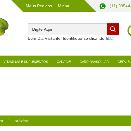
Meus Pedidos
Minha
(11) 99544
Conta
Bom Dia Visitante! Identifique-se clicando
VITAMINAS E SUPLEMENTOS
CALVÍCIE
CARDIOVASCULAR
CEFALEI
or
1
próximo