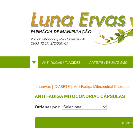
ANTI RUGAS / FLACIDEZ
ARTRITE / REUMATISMO
DIABETE
Anti Fadiga Mitocondrial Cápsulas
lunaervas
ANTI FADIGA MITOCONDRIAL CÁPSULAS
Ordenar por:
anteri