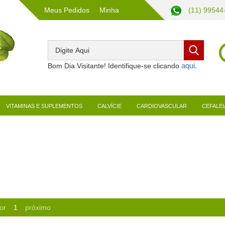
Meus Pedidos
Minha
(11) 99544
Conta
Bom Dia Visitante! Identifique-se clicando
VITAMINAS E SUPLEMENTOS
CALVÍCIE
CARDIOVASCULAR
CEFALEI
or
1
próximo