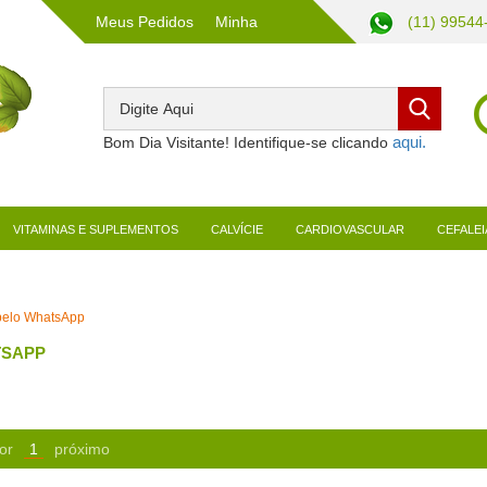
Meus Pedidos
Minha
(11) 99544
Conta
Bom Dia Visitante! Identifique-se clicando
VITAMINAS E SUPLEMENTOS
CALVÍCIE
CARDIOVASCULAR
CEFALEI
 pelo WhatsApp
TSAPP
or
1
próximo