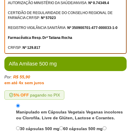
AUTORIZAÇÃO MINISTÉRIO DA SAÚDE/ANVISA:
Nº 0.74349.4
CERTIDÃO DE REGULARIDADE DO CONSELHO REGIONAL DE
FARMÁCIA CRF/SP:
Nº 57023
REGISTRO VIGILÂNCIA SANITÁRIA:
Nº 350900701-477-000033-1-0
Farmacêutica Resp. Drª Tatiana Rocha
CRF/SP:
Nº 129.817
Alfa Amilase 500 mg
Por:
R$ 55,90
em até 4x sem juros
5% OFF
pagando no PIX
Manipulado em Cápsulas Vegetais Veganas incolores
ou Clorofila. Livre de Glúten, Lactose e Corantes.
30 cápsulas 500 mg
60 cápsulas 500 mg