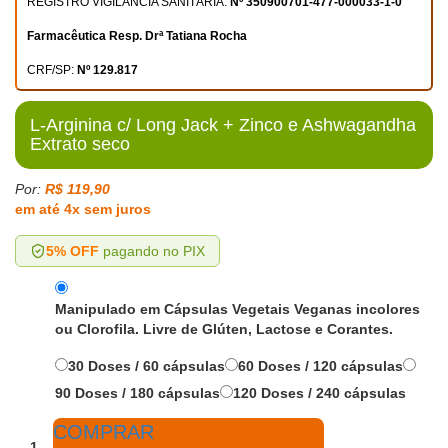
REGISTRO VIGILÂNCIA SANITÁRIA:
Nº 350900701-477-000033-1-0
Farmacêutica Resp. Drª Tatiana Rocha
CRF/SP:
Nº 129.817
L-Arginina c/ Long Jack + Zinco e Ashwagandha
Extrato seco
Por:
R$ 119,90
em até 4x sem juros
5% OFF
pagando no PIX
Manipulado em Cápsulas Vegetais Veganas incolores
ou Clorofila. Livre de Glúten, Lactose e Corantes.
30 Doses / 60 cápsulas
60 Doses / 120 cápsulas
90 Doses / 180 cápsulas
120 Doses / 240 cápsulas
COMPRAR