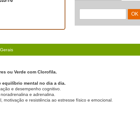
033-1-0
 Gerais
es ou Verde com Clorofila.
equilíbrio mental no dia a dia.
tração e desempenho cognitivo.
noradrenalina e adrenalina.
 motivação e resistência ao estresse físico e emocional.