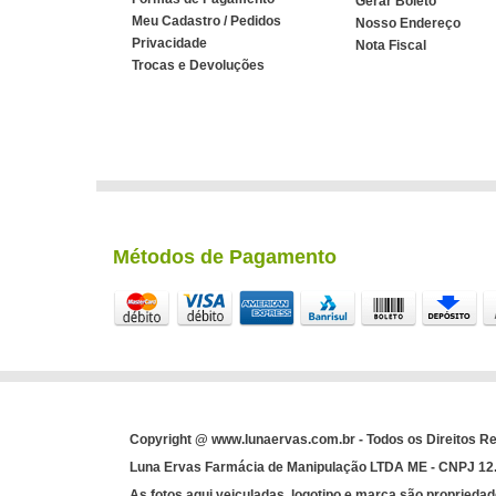
Gerar Boleto
Meu Cadastro / Pedidos
Nosso Endereço
Privacidade
Nota Fiscal
Trocas e Devoluções
Métodos de Pagamento
Copyright @ www.lunaervas.com.br - Todos os Direitos R
Luna Ervas Farmácia de Manipulação LTDA ME - CNPJ 12.3
As fotos aqui veiculadas, logotipo e marca são propriedad