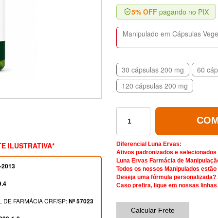
5% OFF
pagando no PIX
Manipulado em Cápsulas Vegeta
30 cápsulas 200 mg
60 cáp
120 cápsulas 200 mg
COM
E ILUSTRATIVA*
Diferencial Luna Ervas:
Ativos padronizados e selecionados
Luna Ervas Farmácia de Manipulaçã
-2013
Todos os nossos Manipulados estão d
Deseja uma fórmula personalizada?
9.4
Caso prefira, ligue em nossas linhas
 DE FARMÁCIA CRF/SP:
Nº 57023
Calcular Frete