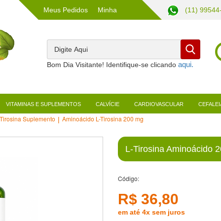
Meus Pedidos
Minha
(11) 99544
Conta
Bom Dia Visitante! Identifique-se clicando
VITAMINAS E SUPLEMENTOS
CALVÍCIE
CARDIOVASCULAR
CEFALEI
Tirosina Suplemento
Aminoácido L-Tirosina 200 mg
L-Tirosina Aminoácido 
Código:
R$ 36,80
em até 4x sem juros