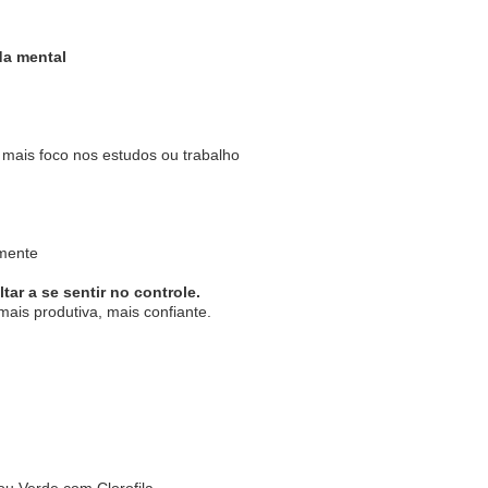
a mental
 mais foco nos estudos ou trabalho
mente
ar a se sentir no controle.
ais produtiva, mais confiante.
u Verde com Clorofila.