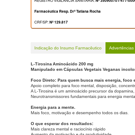
REGISTRO VIGILÂNCIA SANITÁRIA:
Nº 350900701-477-000
Farmacêutica Resp. Drª Tatiana Rocha
CRF/SP:
Nº 129.817
Indicação do Insumo Farmacêutico
Advertências
L-Tirosina Aminoácido 200 mg
Manipulado em Cápsulas Vegetais Veganas incolor
Foco Direto: Para quem busca mais energia, foco e 
Apoio completo para foco mental, disposição, concen
A L-Tirosina é um aminoácido precursor da dopamina, 
Neurotransmissores fundamentais para energia mental,
Energia para a mente.
Mais foco, motivação e desempenho todos os dias.
O que esperar dos resultados:
Mais clareza mental e raciocínio rápido
Aumento da motivação e da produtividade