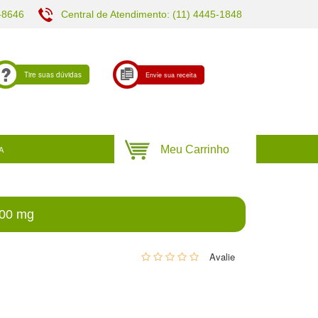
-8646
Central de Atendimento: (11) 4445-1848
Tire suas dúvidas
Envie sua receita
A
200 mg
0