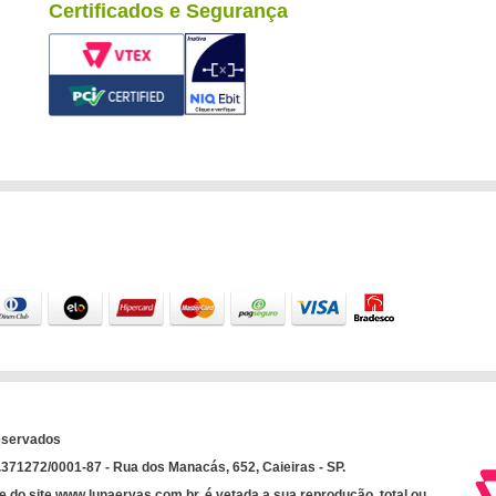
Certificados e Segurança
eservados
71272/0001-87 - Rua dos Manacás, 652, Caieiras - SP.
e do site www.lunaervas.com.br. é vetada a sua reprodução, total ou