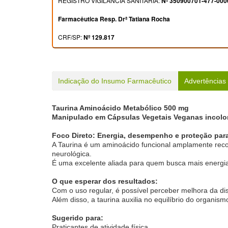
REGISTRO VIGILÂNCIA SANITÁRIA:
Nº 350900701-477-000
Farmacêutica Resp. Drª Tatiana Rocha
CRF/SP:
Nº 129.817
Indicação do Insumo Farmacêutico
Advertências
Taurina Aminoácido Metabólico 500 mg
Manipulado em Cápsulas Vegetais Veganas incolor
Foco Direto: Energia, desempenho e proteção par
A Taurina é um aminoácido funcional amplamente recon
neurológica.
É uma excelente aliada para quem busca mais energia,
O que esperar dos resultados:
Com o uso regular, é possível perceber melhora da disp
Além disso, a taurina auxilia no equilíbrio do organis
Sugerido para:
Praticantes de atividade física.