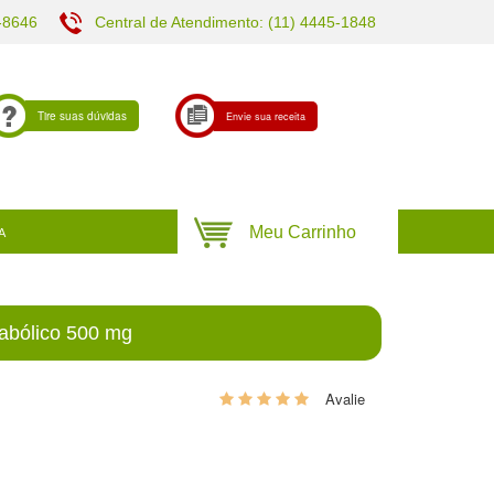
-8646
Central de Atendimento: (11) 4445-1848
Tire suas dúvidas
Envie sua receita
A
abólico 500 mg
0