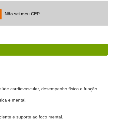
Não sei meu CEP
saúde cardiovascular, desempenho físico e função
ica e mental.
ciente e suporte ao foco mental.