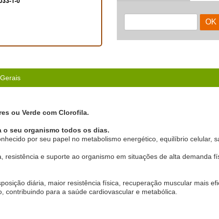
033-1-0
 Gerais
es ou Verde com Clorofila.
a o seu organismo todos os dias.
hecido por seu papel no metabolismo energético, equilíbrio celular, 
 resistência e suporte ao organismo em situações de alta demanda fís
osição diária, maior resistência física, recuperação muscular mais efi
mo, contribuindo para a saúde cardiovascular e metabólica.