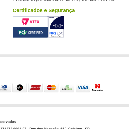
Certificados e Segurança
eservados
71272/0001-87 - Rua dos Manacás, 652, Caieiras - SP.