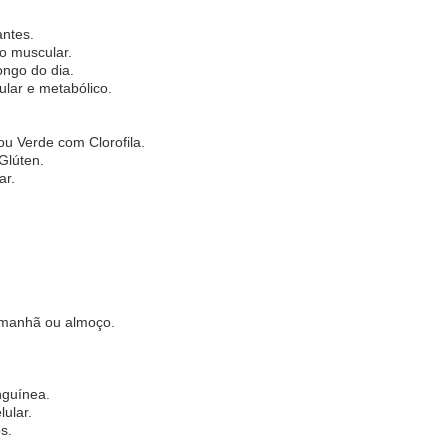
antes.
o muscular.
ongo do dia.
lar e metabólico.
u Verde com Clorofila.
Glúten.
ar.
 manhã ou almoço.
nguínea.
lular.
s.
.