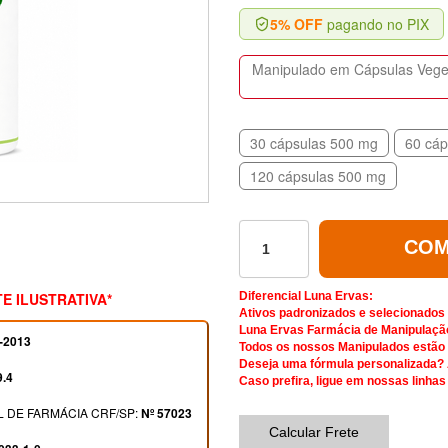
5% OFF
pagando no PIX
Manipulado em Cápsulas Vegeta
30 cápsulas 500 mg
60 cáp
120 cápsulas 500 mg
COM
E ILUSTRATIVA*
Diferencial Luna Ervas:
Ativos padronizados e selecionados
Luna Ervas Farmácia de Manipulaçã
-2013
Todos os nossos Manipulados estão d
Deseja uma fórmula personalizada?
9.4
Caso prefira, ligue em nossas linhas
 DE FARMÁCIA CRF/SP:
Nº 57023
Calcular Frete