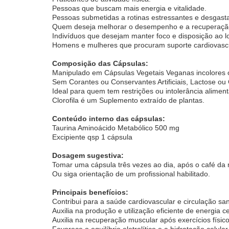
Pessoas que buscam mais energia e vitalidade.
Pessoas submetidas a rotinas estressantes e desgast
Quem deseja melhorar o desempenho e a recuperaçã
Indivíduos que desejam manter foco e disposição ao l
Homens e mulheres que procuram suporte cardiovascu
Composição das Cápsulas:
Manipulado em Cápsulas Vegetais Veganas incolores o
Sem Corantes ou Conservantes Artificiais, Lactose ou 
Ideal para quem tem restrições ou intolerância aliment
Clorofila é um Suplemento extraído de plantas.
Conteúdo interno das cápsulas:
Taurina Aminoácido Metabólico 500 mg
Excipiente qsp 1 cápsula
Dosagem sugestiva:
Tomar uma cápsula três vezes ao dia, após o café da
Ou siga orientação de um profissional habilitado.
Principais benefícios:
Contribui para a saúde cardiovascular e circulação sa
Auxilia na produção e utilização eficiente de energia ce
Auxilia na recuperação muscular após exercícios físico
Favorece o equilíbrio eletrolítico e a hidratação celular