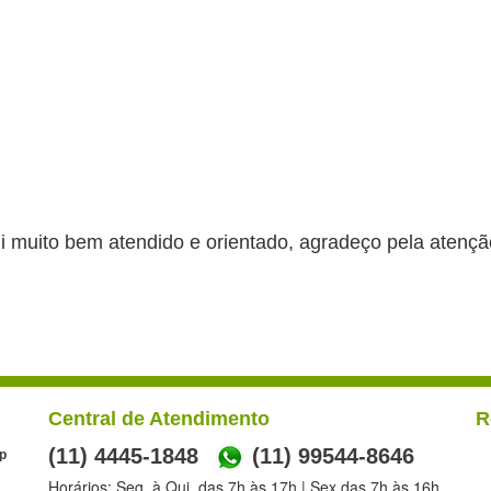
ui muito bem atendido e orientado, agradeço pela atençã
Central de Atendimento
R
(11) 4445-1848
(11) 99544-8646
p
Horários: Seg. à Qui. das 7h às 17h | Sex das 7h às 16h