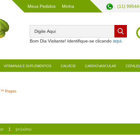
Meus Pedidos
Minha
(11) 99544
Conta
Bom Dia Visitante! Identifique-se clicando
VITAMINAS E SUPLEMENTOS
CALVÍCIE
CARDIOVASCULAR
CEFALEI
il™ Rugas
or
1
próximo