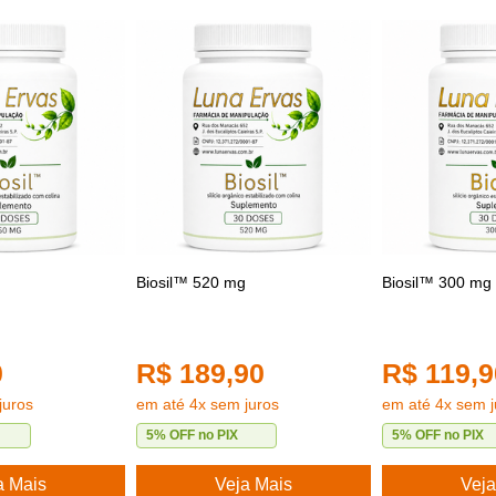
Biosil™ 520 mg
Biosil™ 300 mg
0
R$ 189,90
R$ 119,9
juros
em até 4x sem juros
em até 4x sem j
5% OFF no PIX
5% OFF no PIX
a Mais
Veja Mais
Veja