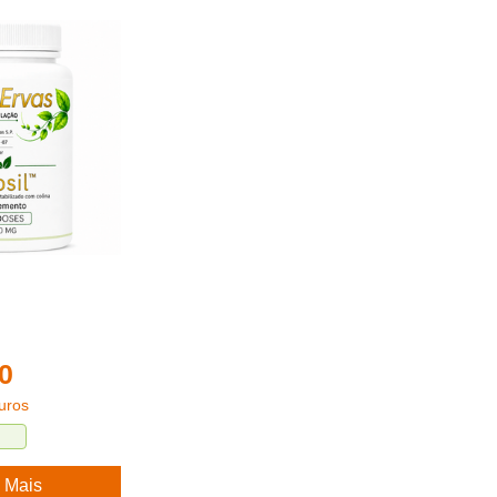
0
uros
 Mais