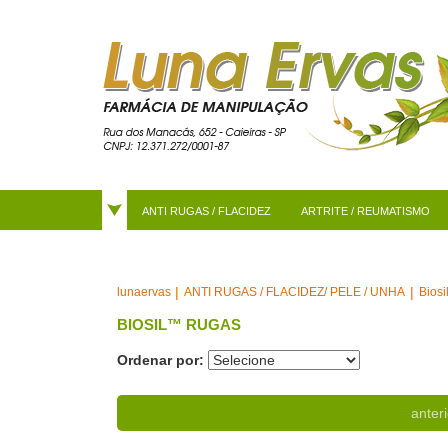
ANTI RUGAS / FLACIDEZ
ARTRITE / REUMATISMO
ANTI RUGAS / FLACIDEZ/ PELE / UNHA
Bios
lunaervas
BIOSIL™ RUGAS
Ordenar por:
anteri