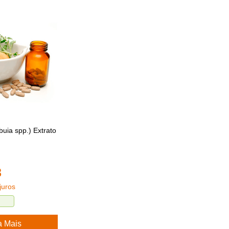
uia spp.) Extrato
8
juros
a Mais