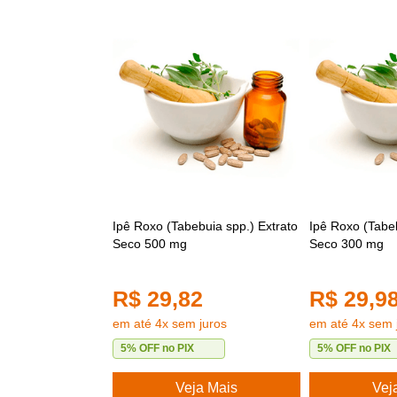
Ipê Roxo (Tabebuia spp.) Extrato
Ipê Roxo (Tabeb
Seco 500 mg
Seco 300 mg
R$ 29,82
R$ 29,9
em até 4x sem juros
em até 4x sem 
5% OFF no PIX
5% OFF no PIX
Veja Mais
Vej