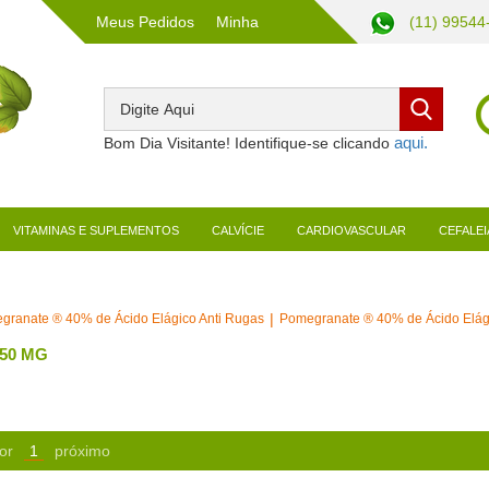
Meus Pedidos
Minha
(11) 99544
Conta
Bom Dia Visitante! Identifique-se clicando
VITAMINAS E SUPLEMENTOS
CALVÍCIE
CARDIOVASCULAR
CEFALEI
granate ® 40% de Ácido Elágico Anti Rugas
Pomegranate ® 40% de Ácido Elág
50 MG
or
1
próximo