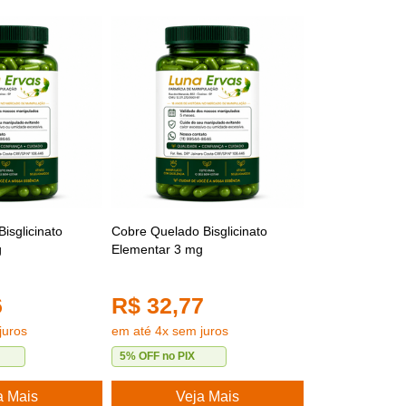
isglicinato
Cobre Quelado Bisglicinato
g
Elementar 3 mg
6
R$ 32,77
juros
em até 4x sem juros
5% OFF no PIX
a Mais
Veja Mais