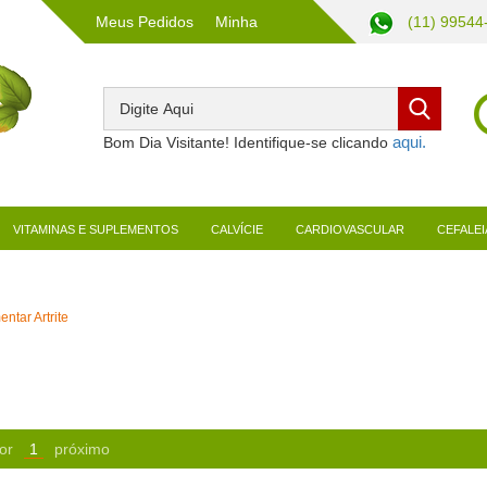
Meus Pedidos
Minha
(11) 99544
Conta
Bom Dia Visitante! Identifique-se clicando
VITAMINAS E SUPLEMENTOS
CALVÍCIE
CARDIOVASCULAR
CEFALEI
ntar Artrite
or
1
próximo