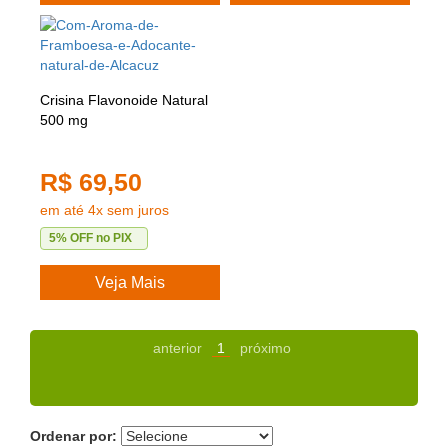
Crisina Flavonoide Natural
500 mg
R$ 69,50
em até 4x sem juros
5% OFF no PIX
Veja Mais
anterior
1
próximo
Ordenar por: