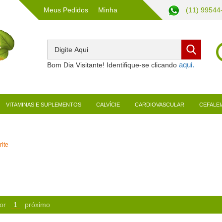
Meus Pedidos
Minha
(11) 99544
Conta
Bom Dia Visitante! Identifique-se clicando
VITAMINAS E SUPLEMENTOS
CALVÍCIE
CARDIOVASCULAR
CEFALEI
rite
or
1
próximo