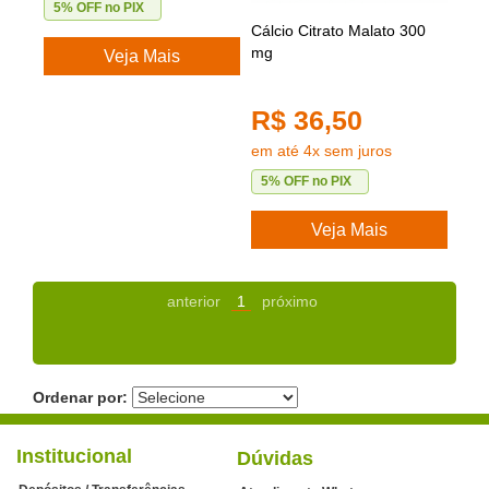
5% OFF no PIX
Cálcio Citrato Malato 300
mg
Veja Mais
R$ 36,50
em até 4x sem juros
5% OFF no PIX
Veja Mais
anterior
1
próximo
Ordenar por:
Institucional
Dúvidas