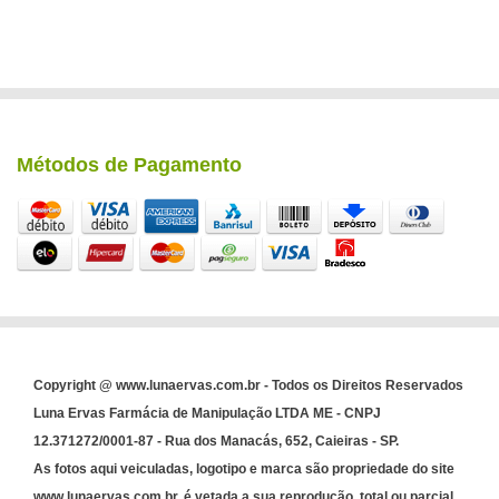
Métodos de Pagamento
Copyright @ www.lunaervas.com.br - Todos os Direitos Reservados
Luna Ervas Farmácia de Manipulação LTDA ME - CNPJ
12.371272/0001-87 - Rua dos Manacás, 652, Caieiras - SP.
As fotos aqui veiculadas, logotipo e marca são propriedade do site
www.lunaervas.com.br. é vetada a sua reprodução, total ou parcial,