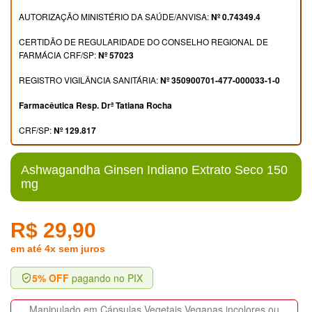
AUTORIZAÇÃO MINISTÉRIO DA SAÚDE/ANVISA:
Nº 0.74349.4
CERTIDÃO DE REGULARIDADE DO CONSELHO REGIONAL DE
FARMÁCIA CRF/SP:
Nº 57023
REGISTRO VIGILÂNCIA SANITÁRIA:
Nº 350900701-477-000033-1-0
Farmacêutica Resp. Drª Tatiana Rocha
CRF/SP:
Nº 129.817
Ashwagandha Ginsen Indiano Extrato Seco 150
mg
R$ 29,90
em até 4x sem juros
5% OFF
pagando no PIX
Manipulado em Cápsulas Vegetais Veganas incolores ou