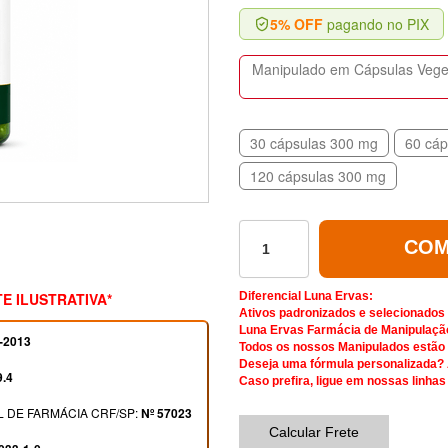
5% OFF
pagando no PIX
Manipulado em Cápsulas Vegeta
30 cápsulas 300 mg
60 cáp
120 cápsulas 300 mg
COM
E ILUSTRATIVA*
Diferencial Luna Ervas:
Ativos padronizados e selecionados
Luna Ervas Farmácia de Manipulaçã
-2013
Todos os nossos Manipulados estão d
Deseja uma fórmula personalizada?
9.4
Caso prefira, ligue em nossas linhas
 DE FARMÁCIA CRF/SP:
Nº 57023
Calcular Frete