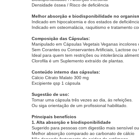
Densidade óssea / Risco de deficiência
Melhor absorção e biodisponibilidade no organis
Indicado em hipocalcemia e dos estados de deficiência
Indicado em osteomalácia, raquitismo e tratamento 
Composição das Cápsulas:
Manipulado em Cápsulas Vegetais Veganas incolores o
Sem Corantes ou Conservantes Artificiais, Lactose ou 
Ideal para quem tem restrições ou intolerância aliment
Clorofila é um Suplemento extraído de plantas.
Conteúdo interno das cápsulas:
Cálcio Citrato Malato 300 mg
Excipiente qsp 1 cápsula
Sugestão de uso:
Tomar uma cápsula três vezes ao dia, ás refeições.
Ou siga orientação de um profissional habilitado.
Principais benefícios
1. Alta absorção e biodisponibilidade
Sugerido para pessoas com digestão mais sensível ou 
Melhor absorção comparado ao carbonato de cálcio
Não depende fortemente da acidez do estômago