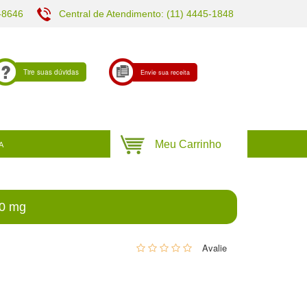
-8646
Central de Atendimento: (11) 4445-1848
Tire suas dúvidas
Envie sua receita
A
00 mg
0