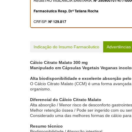
REGISTRO VIGILÂNCIA SANITÁRIA:
Nº 350900701-477-000
Farmacêutica Resp. Drª Tatiana Rocha
CRF/SP:
Nº 129.817
Indicação do Insumo Farmacêutico
Advertências
Cálcio Citrato Malato 300 mg
Manipulado em Cápsulas Vegetais Veganas incolor
Alta biodisponibilidade e excelente absorção pel
O Cálcio Citrato Malato (CCM) é uma forma avançada d
organismo.
Diferencial do Cálcio Citrato Malato
Alta absorção / Menor risco de desconforto gastrointes
Melhor retenção óssea / Pode ser ingerido com ou se
Considerado uma das melhores formas de cálcio para 
Resumo técnico
Biodisponibilidade / Absorção intestinal