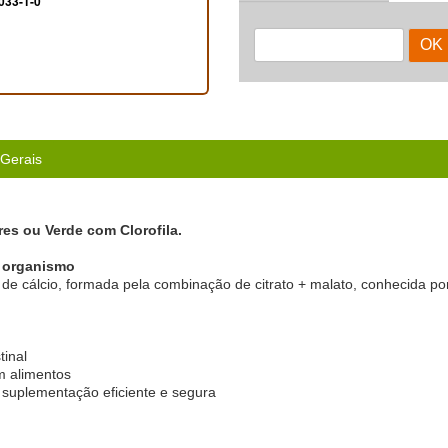
033-1-0
 Gerais
es ou Verde com Clorofila.
o organismo
e cálcio, formada pela combinação de citrato + malato, conhecida por 
tinal
m alimentos
suplementação eficiente e segura