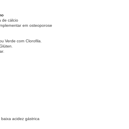
mo
 de cálcio
complementar em osteoporose
u Verde com Clorofila.
Glúten.
ar.
baixa acidez gástrica