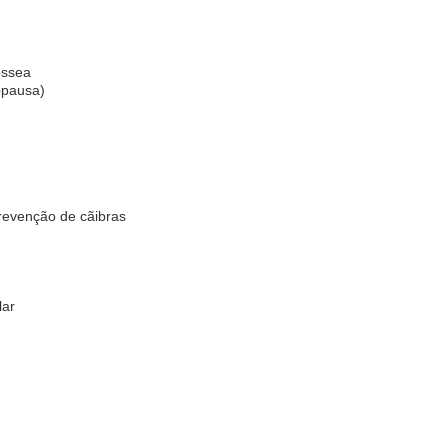
óssea
opausa)
revenção de cãibras
lar