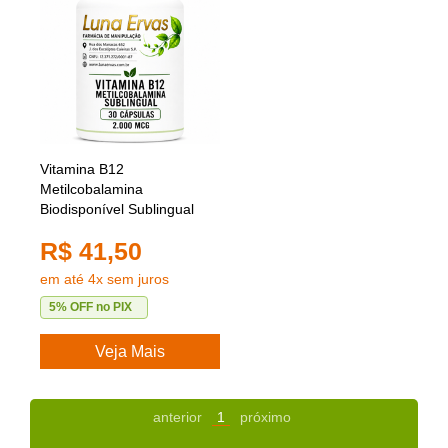
Vitamina B12
Metilcobalamina
Biodisponível Sublingual
2.000 mcg
R$ 41,50
em até 4x sem juros
5% OFF no PIX
Veja Mais
anterior
1
próximo