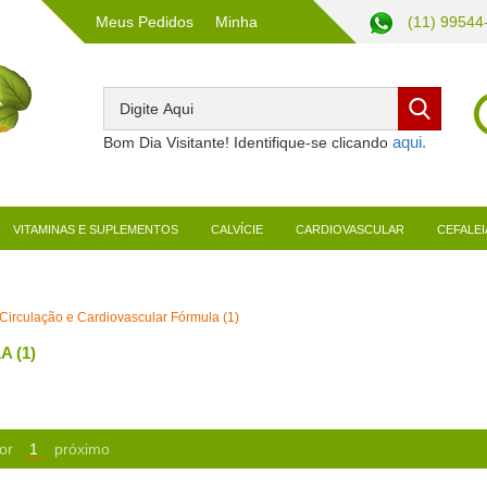
Meus Pedidos
Minha
(11) 99544
Conta
Bom Dia Visitante! Identifique-se clicando
VITAMINAS E SUPLEMENTOS
CALVÍCIE
CARDIOVASCULAR
CEFALEI
Circulação e Cardiovascular Fórmula (1)
 (1)
or
1
próximo