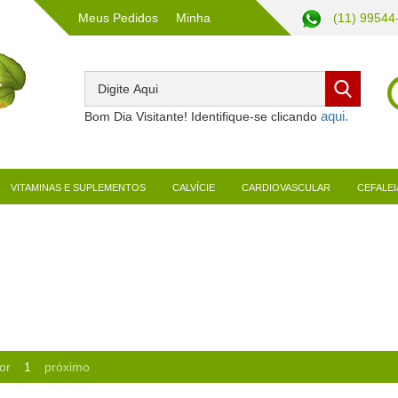
Meus Pedidos
Minha
(11) 99544
Conta
Bom Dia Visitante! Identifique-se clicando
VITAMINAS E SUPLEMENTOS
CALVÍCIE
CARDIOVASCULAR
CEFALEI
or
1
próximo