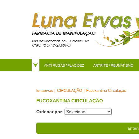
ANTI RUGAS / FLACIDEZ
ARTRITE / REUMATISMO
CIRCULAÇÃO
Fucoxantina Circulação
lunaervas
FUCOXANTINA CIRCULAÇÃO
Ordenar por:
anteri