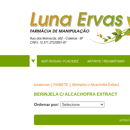
ANTI RUGAS / FLACIDEZ
ARTRITE / REUMATISMO
DIABETE
Berinjela c/ Alcachofra Extract
lunaervas
BERINJELA C/ ALCACHOFRA EXTRACT
Ordenar por:
anteri