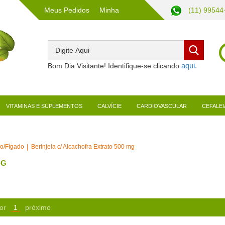
Meus Pedidos
Minha
(11) 99544
Conta
Bom Dia Visitante! Identifique-se clicando
VITAMINAS E SUPLEMENTOS
CALVÍCIE
CARDIOVASCULAR
CEFALEI
ão/Fígado
Berinjela c/ Alcachofra Extrato 500 mg
MG
or
1
próximo