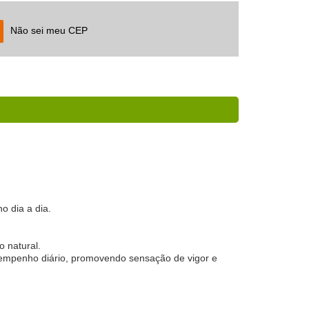
Não sei meu CEP
o dia a dia.
o natural.
esempenho diário, promovendo sensação de vigor e