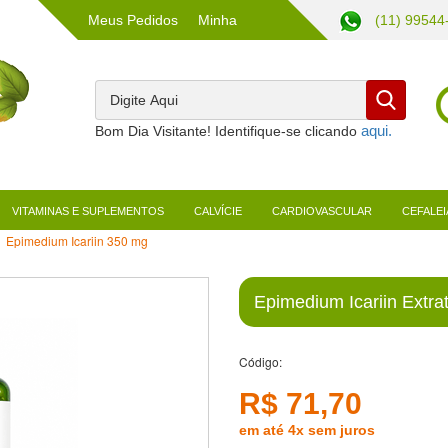
Meus Pedidos
Minha
(11) 99544
Conta
Bom Dia Visitante! Identifique-se clicando
VITAMINAS E SUPLEMENTOS
CALVÍCIE
CARDIOVASCULAR
CEFALEI
Epimedium Icariin 350 mg
Epimedium Icariin Extr
Código:
R$ 71,70
em até 4x sem juros