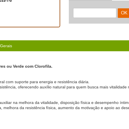
033-1-0
 Gerais
es ou Verde com Clorofila.
ral com suporte para energia e resistência diária.
istência, oferecendo auxílio natural para quem busca mais vitalidade n
auxiliar na melhora da vitalidade, disposição física e desempenho íntim
a, melhora da resistência física, aumento da motivação e apoio ao d