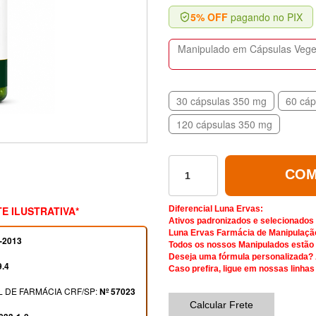
5% OFF
pagando no PIX
Manipulado em Cápsulas Vegeta
30 cápsulas 350 mg
60 cáp
120 cápsulas 350 mg
COM
E ILUSTRATIVA*
Diferencial Luna Ervas:
Ativos padronizados e selecionados
Luna Ervas Farmácia de Manipulaçã
-2013
Todos os nossos Manipulados estão d
Deseja uma fórmula personalizada?
9.4
Caso prefira, ligue em nossas linhas
 DE FARMÁCIA CRF/SP:
Nº 57023
Calcular Frete