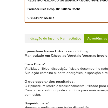
REGISTRO VIGILÂNCIA SANITÁRIA:
Nº 350900701-477-000
Farmacêutica Resp. Drª Tatiana Rocha
CRF/SP:
Nº 129.817
Indicação do Insumo Farmacêutico
Advertências
Epimedium Icariin Extrato seco 350 mg
Manipulado em Cápsulas Vegetais Veganas incolor
Foco Direto:
Vitalidade, libido, disposição física e desempenho natu
Sua ação combina suporte energético, disposição e res
O que esperar dos resultados:
O Epimedium Icariin é tradicionalmente utilizado para 
Com o uso contínuo, pode contribuir para mais energi
bem-estar.
Sugerido para:
Homens e mulheres com baixa disposição