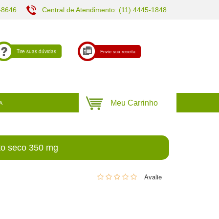
-8646
Central de Atendimento: (11) 4445-1848
Tire suas dúvidas
Envie sua receita
A
ato seco 350 mg
0