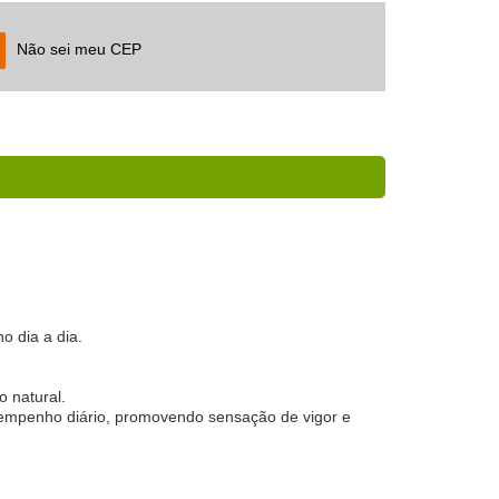
Não sei meu CEP
o dia a dia.
o natural.
esempenho diário, promovendo sensação de vigor e