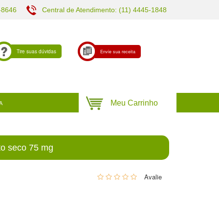
-8646
Central de Atendimento: (11) 4445-1848
Tire suas dúvidas
Envie sua receita
A
to seco 75 mg
0