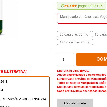
5% OFF
pagando no PIX
Manipulado em Cápsulas Vegeta
30 cápsulas 75 mg
60 cáps
120 cápsulas 75 mg
COM
E ILUSTRATIVA*
Diferencial Luna Ervas:
Ativos padronizados e selecionados
Luna Ervas Farmácia de Manipulaçã
-2013
Todos os nossos Manipulados estão d
Deseja uma fórmula personalizada?
9.4
Caso prefira, ligue em nossas linhas
 DE FARMÁCIA CRF/SP:
Nº 57023
Calcular Frete