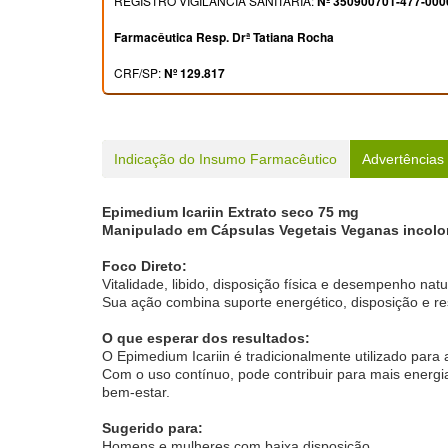
REGISTRO VIGILÂNCIA SANITÁRIA:
Nº 350900701-477-000
Farmacêutica Resp. Drª Tatiana Rocha
CRF/SP:
Nº 129.817
Indicação do Insumo Farmacêutico
Advertências
Epimedium Icariin Extrato seco 75 mg
Manipulado em Cápsulas Vegetais Veganas incolor
Foco Direto:
Vitalidade, libido, disposição física e desempenho natu
Sua ação combina suporte energético, disposição e res
O que esperar dos resultados:
O Epimedium Icariin é tradicionalmente utilizado para 
Com o uso contínuo, pode contribuir para mais energi
bem-estar.
Sugerido para:
Homens e mulheres com baixa disposição