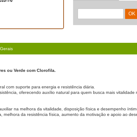
033-1-0
 Gerais
es ou Verde com Clorofila.
ral com suporte para energia e resistência diária.
istência, oferecendo auxílio natural para quem busca mais vitalidade n
auxiliar na melhora da vitalidade, disposição física e desempenho íntim
a, melhora da resistência física, aumento da motivação e apoio ao d