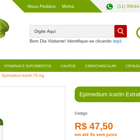
Meus Pedidos
Minha
(11) 99544
Conta
Bom Dia Visitante! Identifique-se clicando
VITAMINAS E SUPLEMENTOS
CALVÍCIE
CARDIOVASCULAR
CEFALEI
Epimedium Icariin 75 mg
Epimedium Icariin Extra
Código:
R$ 47,50
em até 4x sem juros