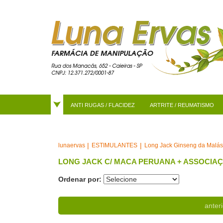
ANTI RUGAS / FLACIDEZ
ARTRITE / REUMATISMO
ESTIMULANTES
Long Jack Ginseng da Malás
lunaervas
LONG JACK C/ MACA PERUANA + ASSOCIA
Ordenar por:
anteri