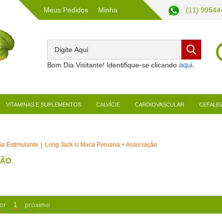
Meus Pedidos
Minha
(11) 99544
Conta
Bom Dia Visitante! Identifique-se clicando
VITAMINAS E SUPLEMENTOS
CALVÍCIE
CARDIOVASCULAR
CEFALEI
ia Estimulante
Long Jack c/ Maca Peruana + Associação
ÇÃO
or
1
próximo