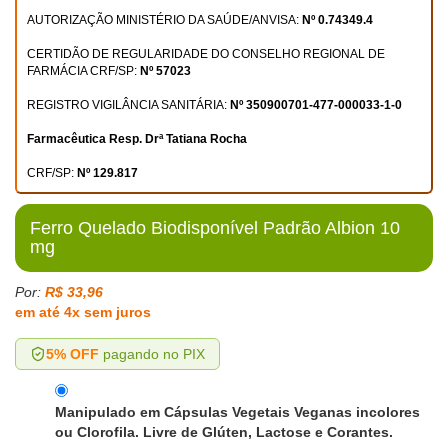
AUTORIZAÇÃO MINISTÉRIO DA SAÚDE/ANVISA:
Nº 0.74349.4
CERTIDÃO DE REGULARIDADE DO CONSELHO REGIONAL DE
FARMÁCIA CRF/SP:
Nº 57023
REGISTRO VIGILÂNCIA SANITÁRIA:
Nº 350900701-477-000033-1-0
Farmacêutica Resp. Drª Tatiana Rocha
CRF/SP:
Nº 129.817
Ferro Quelado Biodisponível Padrão Albion 10
mg
Por:
R$ 33,96
em até 4x sem juros
5% OFF
pagando no PIX
Manipulado em Cápsulas Vegetais Veganas incolores
ou Clorofila. Livre de Glúten, Lactose e Corantes.