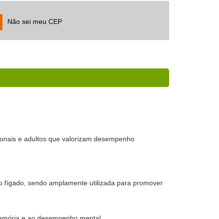
Não sei meu CEP
ionais e adultos que valorizam desempenho
do fígado, sendo amplamente utilizada para promover
 memória e ao desempenho mental.