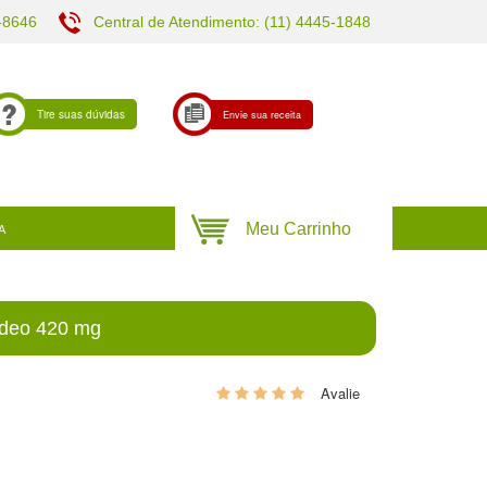
-8646
Central de Atendimento: (11) 4445-1848
Tire suas dúvidas
Envie sua receita
A
pídeo 420 mg
0