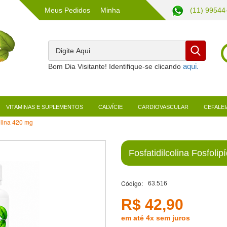
Meus Pedidos
Minha
(11) 99544
Conta
Bom Dia Visitante! Identifique-se clicando
VITAMINAS E SUPLEMENTOS
CALVÍCIE
CARDIOVASCULAR
CEFALEI
olina 420 mg
Fosfatidilcolina Fosfoli
Código:
63.516
R$ 42,90
em até 4x sem juros