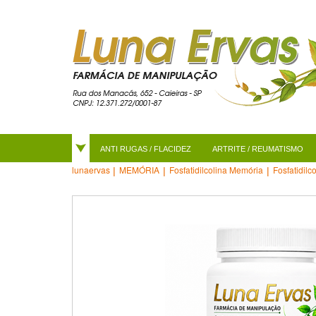
ANTI RUGAS / FLACIDEZ
ARTRITE / REUMATISMO
MEMÓRIA
Fosfatidilcolina Memória
Fosfatidilc
lunaervas