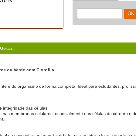
033-1-0
 Gerais
es ou Verde com Clorofila.
e e do organismo de forma completa. Ideal para estudantes, profiss
 integridade das células.
ente nas membranas celulares, especialmente nas células do cérebro e 
al.
dual da concentração, mais facilidade para manter o foco, suporte à