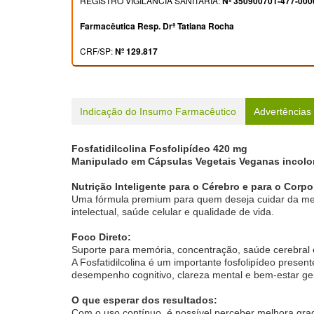
REGISTRO VIGILÂNCIA SANITÁRIA:
Nº 350900701-477-000
Farmacêutica Resp. Drª Tatiana Rocha
CRF/SP:
Nº 129.817
Indicação do Insumo Farmacêutico
Advertências
Fosfatidilcolina Fosfolipídeo 420 mg
Manipulado em Cápsulas Vegetais Veganas incolor
Nutrição Inteligente para o Cérebro e para o Corpo
Uma fórmula premium para quem deseja cuidar da ment
intelectual, saúde celular e qualidade de vida.
Foco Direto:
Suporte para memória, concentração, saúde cerebral e
A Fosfatidilcolina é um importante fosfolipídeo pres
desempenho cognitivo, clareza mental e bem-estar ger
O que esperar dos resultados:
Com o uso contínuo, é possível perceber melhora gra