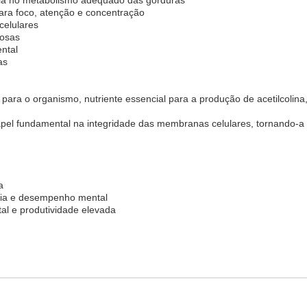
para foco, atenção e concentração
celulares
vosas
ntal
as
na para o organismo, nutriente essencial para a produção de acetilcoli
apel fundamental na integridade das membranas celulares, tornando-a
a
ória e desempenho mental
tal e produtividade elevada