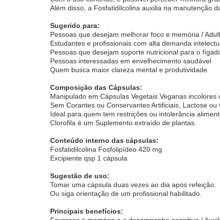
Além disso, a Fosfatidilcolina auxilia na manutenção 
Sugerido para:
Pessoas que desejam melhorar foco e memória / Adul
Estudantes e profissionais com alta demanda intelectu
Pessoas que desejam suporte nutricional para o fígad
Pessoas interessadas em envelhecimento saudável
Quem busca maior clareza mental e produtividade
Composição das Cápsulas:
Manipulado em Cápsulas Vegetais Veganas incolores o
Sem Corantes ou Conservantes Artificiais, Lactose ou 
Ideal para quem tem restrições ou intolerância aliment
Clorofila é um Suplemento extraído de plantas.
Conteúdo interno das cápsulas:
Fosfatidilcolina Fosfolipídeo 420 mg
Excipiente qsp 1 cápsula
Sugestão de uso:
Tomar uma cápsula duas vezes ao dia após refeição.
Ou siga orientação de um profissional habilitado.
Principais benefícios:
Favorece a memória e o desempenho cognitivo / Auxi