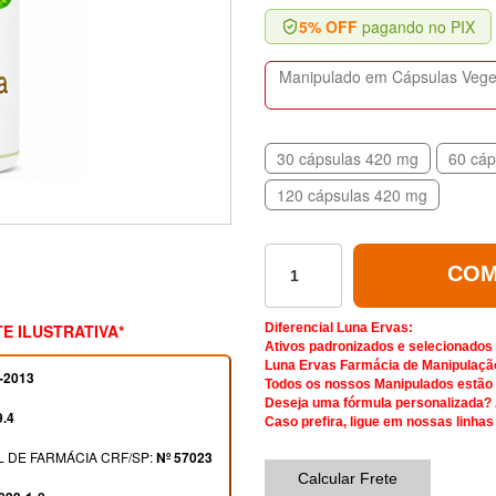
5% OFF
pagando no PIX
Manipulado em Cápsulas Vegeta
30 cápsulas 420 mg
60 cáp
120 cápsulas 420 mg
COM
E ILUSTRATIVA*
Diferencial Luna Ervas:
Ativos padronizados e selecionados
Luna Ervas Farmácia de Manipulaçã
-2013
Todos os nossos Manipulados estão d
Deseja uma fórmula personalizada?
9.4
Caso prefira, ligue em nossas linhas
 DE FARMÁCIA CRF/SP:
Nº 57023
Calcular Frete