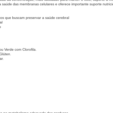
da saúde das membranas celulares e oferece importante suporte nutrici
tos que buscam preservar a saúde cerebral
al
o
u Verde com Clorofila.
Glúten.
ar.
lia no metabolismo adequado das gorduras