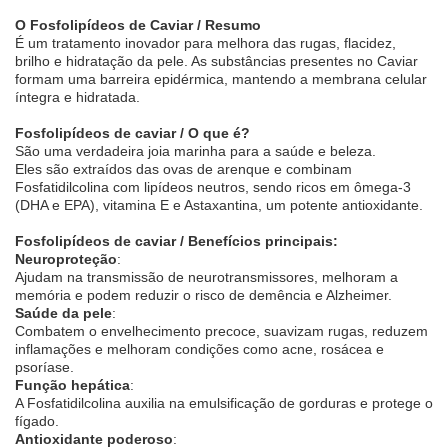
O Fosfolipídeos de Caviar / Resumo
É um tratamento inovador para melhora das rugas, flacidez,
brilho e hidratação da pele. As substâncias presentes no Caviar
formam uma barreira epidérmica, mantendo a membrana celular
íntegra e hidratada.
Fosfolipídeos de caviar / O que é?
São uma verdadeira joia marinha para a saúde e beleza.
Eles são extraídos das ovas de arenque e combinam
Fosfatidilcolina com lipídeos neutros, sendo ricos em ômega-3
(DHA e EPA), vitamina E e Astaxantina, um potente antioxidante.
Fosfolipídeos de caviar / Benefícios principais:
Neuroproteção
:
Ajudam na transmissão de neurotransmissores, melhoram a
memória e podem reduzir o risco de demência e Alzheimer.
Saúde da pele
:
Combatem o envelhecimento precoce, suavizam rugas, reduzem
inflamações e melhoram condições como acne, rosácea e
psoríase.
Função hepática
:
A Fosfatidilcolina auxilia na emulsificação de gorduras e protege o
fígado.
Antioxidante poderoso
: