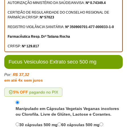
AUTORIZAÇÃO MINISTÉRIO DA SAÚDE/ANVISA:
Nº 0.74349.4
CERTIDÃO DE REGULARIDADE DO CONSELHO REGIONAL DE
FARMÁCIA CRF/SP:
Nº 57023
REGISTRO VIGILÂNCIA SANITÁRIA:
Nº 350900701-477-000033-1-0
Farmacêutica Resp. Drª Tatiana Rocha
CRF/SP:
Nº 129.817
Fucus Vesiculoso Extrato seco 500 mg
Por:
R$ 37,32
em até 4x sem juros
5% OFF
pagando no PIX
Manipulado em Cápsulas Vegetais Veganas incolores
ou Clorofila. Livre de Glúten, Lactose e Corantes.
30 cápsulas 500 mg
60 cápsulas 500 mg