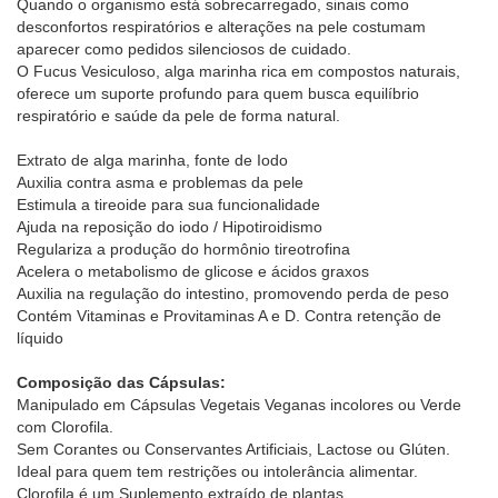
Quando o organismo está sobrecarregado, sinais como
desconfortos respiratórios e alterações na pele costumam
aparecer como pedidos silenciosos de cuidado.
O Fucus Vesiculoso, alga marinha rica em compostos naturais,
oferece um suporte profundo para quem busca equilíbrio
respiratório e saúde da pele de forma natural.
Extrato de alga marinha, fonte de Iodo
Auxilia contra asma e problemas da pele
Estimula a tireoide para sua funcionalidade
Ajuda na reposição do iodo / Hipotiroidismo
Regulariza a produção do hormônio tireotrofina
Acelera o metabolismo de glicose e ácidos graxos
Auxilia na regulação do intestino, promovendo perda de peso
Contém Vitaminas e Provitaminas A e D. Contra retenção de
líquido
Composição das Cápsulas:
Manipulado em Cápsulas Vegetais Veganas incolores ou Verde
com Clorofila.
Sem Corantes ou Conservantes Artificiais, Lactose ou Glúten.
Ideal para quem tem restrições ou intolerância alimentar.
Clorofila é um Suplemento extraído de plantas.