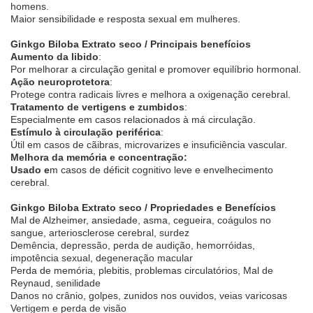
homens.
Maior sensibilidade e resposta sexual em mulheres.
Ginkgo Biloba Extrato seco / Principais benefícios
Aumento da libido
:
Por melhorar a circulação genital e promover equilíbrio hormonal.
Ação neuroprotetora
:
Protege contra radicais livres e melhora a oxigenação cerebral.
Tratamento de vertigens e zumbidos
:
Especialmente em casos relacionados à má circulação.
Estímulo à circulação periférica
:
Útil em casos de cãibras, microvarizes e insuficiência vascular.
Melhora da memória e concentração:
Usado e
m casos de déficit cognitivo leve e envelhecimento
cerebral.
Ginkgo Biloba Extrato seco / Propriedades e Benefícios
Mal de Alzheimer, ansiedade, asma, cegueira, coágulos no
sangue, arteriosclerose cerebral, surdez
Demência, depressão, perda de audição, hemorróidas,
impotência sexual, degeneração macular
Perda de memória, plebitis, problemas circulatórios, Mal de
Reynaud, senilidade
Danos no crânio, golpes, zunidos nos ouvidos, veias varicosas
Vertigem e perda de visão