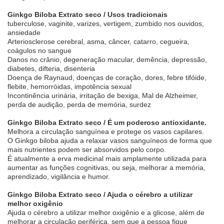
Ginkgo Biloba Extrato seco / Usos tradicionais
tuberculose, vaginite, varizes, vertigem, zumbido nos ouvidos,
ansiedade
Arteriosclerose cerebral, asma, câncer, catarro, cegueira,
coágulos no sangue
Danos no crânio, degeneração macular, demência, depressão,
diabetes, difteria, disenteria
Doença de Raynaud, doenças de coração, dores, febre tifóide,
flebite, hemorróidas, impotência sexual
Incontinência urinária, irritação de bexiga, Mal de Alzheimer,
perda de audição, perda de memória, surdez
Ginkgo Biloba Extrato seco / É um poderoso antioxidante.
Melhora a circulação sanguínea e protege os vasos capilares.
O Ginkgo biloba ajuda a relaxar vasos sanguíneos de forma que
mais nutrientes podem ser absorvidos pelo corpo.
É atualmente a erva medicinal mais amplamente utilizada para
aumentar as funções cognitivas, ou seja, melhorar a memória,
aprendizado, vigilância e humor.
Ginkgo Biloba Extrato seco / Ajuda o cérebro a utilizar
melhor oxigênio
Ajuda o cérebro a utilizar melhor oxigênio e a glicose, além de
melhorar a circulação periférica, sem que a pessoa fique