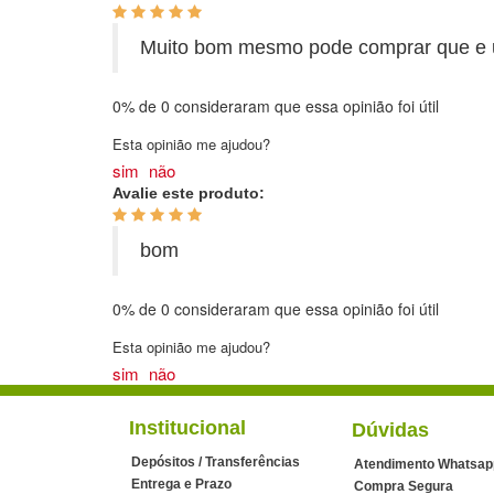
Muito bom mesmo pode comprar que e u
0%
de
0
consideraram que essa opinião foi útil
Esta opinião me ajudou?
sim
não
Avalie este produto:
bom
0%
de
0
consideraram que essa opinião foi útil
Esta opinião me ajudou?
sim
não
Institucional
Dúvidas
Depósitos / Transferências
Atendimento Whatsap
Entrega e Prazo
Compra Segura