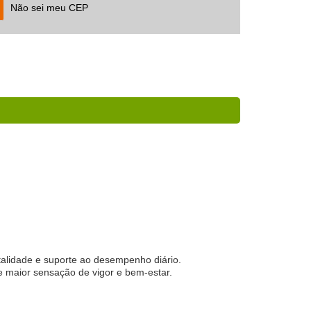
Não sei meu CEP
italidade e suporte ao desempenho diário.
e maior sensação de vigor e bem-estar.