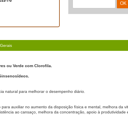
033-1-0
 Gerais
es ou Verde com Clorofila.
Ginsenosídeos.
ncia natural para melhorar o desempenho diário.
para auxiliar no aumento da disposição física e mental, melhora da v
istência ao cansaço, melhora da concentração, apoio à produtividade 