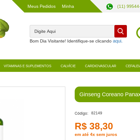
Meus Pedidos
Minha
(11) 99544
Conta
Bom Dia Visitante! Identifique-se clicando
VITAMINAS E SUPLEMENTOS
CALVÍCIE
CARDIOVASCULAR
CEFALEI
Ginseng Coreano Panax
Código:
82149
R$ 38,30
em até 4x sem juros