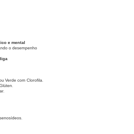
ico e mental
rando o desempenho
diga
u Verde com Clorofila.
Glúten.
ar.
senosídeos.