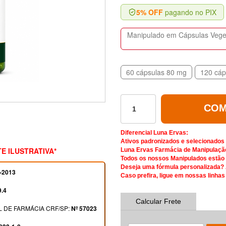
5% OFF
pagando no PIX
Manipulado em Cápsulas Vegeta
60 cápsulas 80 mg
120 cáp
COM
Diferencial Luna Ervas:
Ativos padronizados e selecionados
E ILUSTRATIVA*
Luna Ervas Farmácia de Manipulaçã
Todos os nossos Manipulados estão d
Deseja uma fórmula personalizada?
-2013
Caso prefira, ligue em nossas linhas
9.4
Calcular Frete
 DE FARMÁCIA CRF/SP:
Nº 57023