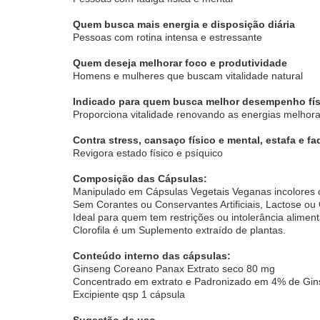
Quem busca mais energia e disposição diária
Pessoas com rotina intensa e estressante
Quem deseja melhorar foco e produtividade
Homens e mulheres que buscam vitalidade natural
Indicado para quem busca melhor desempenho fís
Proporciona vitalidade renovando as energias melho
Contra stress, cansaço físico e mental, estafa e fa
Revigora estado físico e psíquico
Composição das Cápsulas:
Manipulado em Cápsulas Vegetais Veganas incolores o
Sem Corantes ou Conservantes Artificiais, Lactose ou 
Ideal para quem tem restrições ou intolerância aliment
Clorofila é um Suplemento extraído de plantas.
Conteúdo interno das cápsulas:
Ginseng Coreano Panax Extrato seco 80 mg
Concentrado em extrato e Padronizado em 4% de Gin
Excipiente qsp 1 cápsula
Sugestão de uso