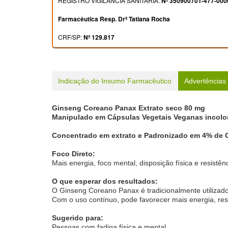
REGISTRO VIGILÂNCIA SANITÁRIA:
Nº 350900701-477-000
Farmacêutica Resp. Drª Tatiana Rocha
CRF/SP:
Nº 129.817
Indicação do Insumo Farmacêutico
Advertências
Ginseng Coreano Panax Extrato seco 80 mg
Manipulado em Cápsulas Vegetais Veganas incolor
Concentrado em extrato e Padronizado em 4% de 
Foco Direto:
Mais energia, foco mental, disposição física e resistê
O que esperar dos resultados:
O Ginseng Coreano Panax é tradicionalmente utilizado 
Com o uso contínuo, pode favorecer mais energia, res
Sugerido para:
Pessoas com fadiga física e mental