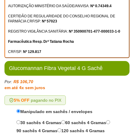
AUTORIZAÇÃO MINISTÉRIO DA SAÚDE/ANVISA:
Nº 0.74349.4
CERTIDÃO DE REGULARIDADE DO CONSELHO REGIONAL DE
FARMÁCIA CRF/SP:
Nº 57023
REGISTRO VIGILÂNCIA SANITÁRIA:
Nº 350900701-477-000033-1-0
Farmacêutica Resp. Drª Tatiana Rocha
CRF/SP:
Nº 129.817
Glucomannan Fibra Vegetal 4 G Sachê
Por:
R$ 106,70
em até 4x sem juros
5% OFF
pagando no PIX
Manipulado em sachês / envelopes
30 sachês 4 Gramas
60 sachês 4 Gramas
90 sachês 4 Gramas
120 sachês 4 Gramas