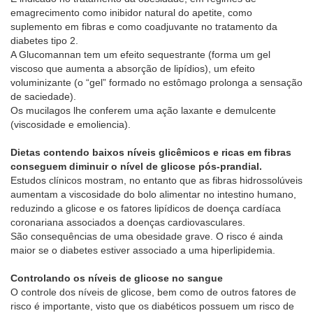
emagrecimento como inibidor natural do apetite, como
suplemento em fibras e como coadjuvante no tratamento da
diabetes tipo 2.
A Glucomannan tem um efeito sequestrante (forma um gel
viscoso que aumenta a absorção de lipídios), um efeito
voluminizante (o “gel” formado no estômago prolonga a sensação
de saciedade).
Os mucilagos lhe conferem uma ação laxante e demulcente
(viscosidade e emoliencia).
Dietas contendo baixos níveis glicêmicos e ricas em fibras
conseguem diminuir o nível de glicose pós-prandial.
Estudos clínicos mostram, no entanto que as fibras hidrossolúveis
aumentam a viscosidade do bolo alimentar no intestino humano,
reduzindo a glicose e os fatores lipídicos de doença cardíaca
coronariana associados a doenças cardiovasculares.
São consequências de uma obesidade grave. O risco é ainda
maior se o diabetes estiver associado a uma hiperlipidemia.
Controlando os níveis de glicose no sangue
O controle dos níveis de glicose, bem como de outros fatores de
risco é importante, visto que os diabéticos possuem um risco de