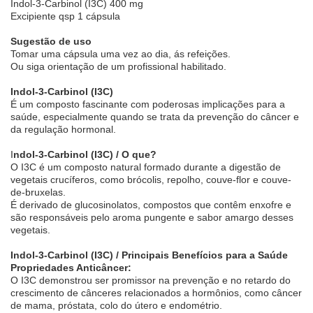
Indol-3-Carbinol (I3C) 400 mg
Excipiente qsp 1 cápsula
Sugestão de uso
Tomar uma cápsula uma vez ao dia, ás refeições.
Ou siga orientação de um profissional habilitado.
Indol-3-Carbinol (I3C)
É um composto fascinante com poderosas implicações para a
saúde, especialmente quando se trata da prevenção do câncer e
da regulação hormonal.
I
ndol-3-Carbinol (I3C) / O que?
O I3C é um composto natural formado durante a digestão de
vegetais crucíferos, como brócolis, repolho, couve-flor e couve-
de-bruxelas.
É derivado de glucosinolatos, compostos que contêm enxofre e
são responsáveis pelo aroma pungente e sabor amargo desses
vegetais.
Indol-3-Carbinol (I3C) / Principais Benefícios para a Saúde
Propriedades Anticâncer:
O I3C demonstrou ser promissor na prevenção e no retardo do
crescimento de cânceres relacionados a hormônios, como câncer
de mama, próstata, colo do útero e endométrio.