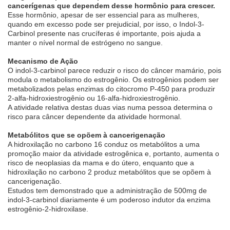
cancerígenas que dependem desse hormônio para crescer.
Esse hormônio, apesar de ser essencial para as mulheres,
quando em excesso pode ser prejudicial, por isso, o Indol-3-
Carbinol presente nas crucíferas é importante, pois ajuda a
manter o nível normal de estrógeno no sangue.
Mecanismo de Ação
O indol-3-carbinol parece reduzir o risco do câncer mamário, pois
modula o metabolismo do estrogênio. Os estrogênios podem ser
metabolizados pelas enzimas do citocromo P-450 para produzir
2-alfa-hidroxiestrogênio ou 16-alfa-hidroxiestrogênio.
A atividade relativa destas duas vias numa pessoa determina o
risco para câncer dependente da atividade hormonal.
Metabólitos que se opõem à cancerigenação
A hidroxilação no carbono 16 conduz os metabólitos a uma
promoção maior da atividade estrogênica e, portanto, aumenta o
risco de neoplasias da mama e do útero, enquanto que a
hidroxilação no carbono 2 produz metabólitos que se opõem à
cancerigenação.
Estudos tem demonstrado que a administração de 500mg de
indol-3-carbinol diariamente é um poderoso indutor da enzima
estrogênio-2-hidroxilase.