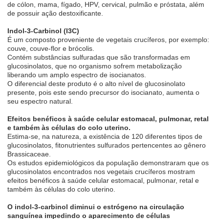
de cólon, mama, fígado, HPV, cervical, pulmão e próstata, além
de possuir ação destoxificante.
Indol-3-Carbinol (I3C)
É um composto proveniente de vegetais crucíferos, por exemplo:
couve, couve-flor e brócolis.
Contém substâncias sulfuradas que são transformadas em
glucosinolatos, que no organismo sofrem metabolização
liberando um amplo espectro de isocianatos.
O diferencial deste produto é o alto nível de glucosinolato
presente, pois este sendo precursor do isocianato, aumenta o
seu espectro natural.
Efeitos benéficos à saúde celular estomacal, pulmonar, retal
e também às células do colo uterino.
Estima-se, na natureza, a existência de 120 diferentes tipos de
glucosinolatos, fitonutrientes sulfurados pertencentes ao gênero
Brassicaceae.
Os estudos epidemiológicos da população demonstraram que os
glucosinolatos encontrados nos vegetais crucíferos mostram
efeitos benéficos à saúde celular estomacal, pulmonar, retal e
também às células do colo uterino.
O indol-3-carbinol diminui o estrógeno na circulação
sanguínea impedindo o aparecimento de células