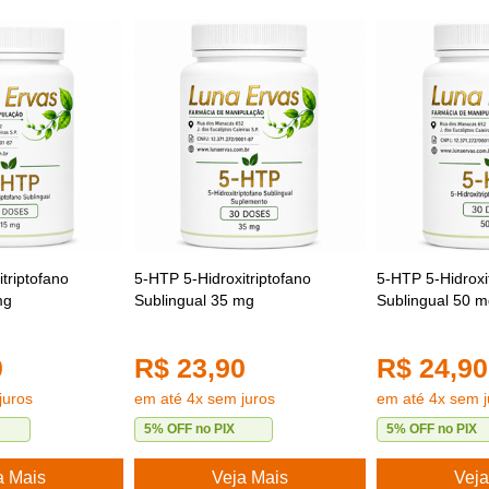
triptofano
5-HTP 5-Hidroxitriptofano
5-HTP 5-Hidroxi
mg
Sublingual 35 mg
Sublingual 50 
0
R$ 23,90
R$ 24,90
juros
em até 4x sem juros
em até 4x sem j
5% OFF no PIX
5% OFF no PIX
a Mais
Veja Mais
Veja