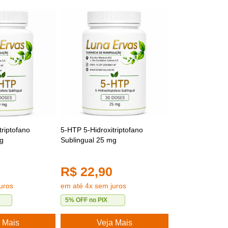
triptofano
5-HTP 5-Hidroxitriptofano
mg
Sublingual 25 mg
R$ 22,90
uros
em até 4x sem juros
5% OFF no PIX
 Mais
Veja Mais