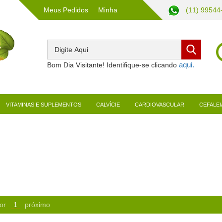
Meus Pedidos
Minha
(11) 99544
Conta
Bom Dia Visitante! Identifique-se clicando
VITAMINAS E SUPLEMENTOS
CALVÍCIE
CARDIOVASCULAR
CEFALEI
or
1
próximo