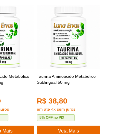
cido Metabólico
Taurina Aminoácido Metabólico
mg
Sublingual 50 mg
0
R$ 38,80
juros
em até 4x sem juros
5% OFF no PIX
a Mais
Veja Mais