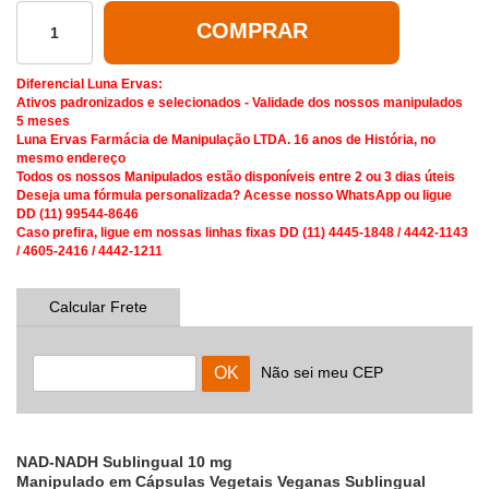
COMPRAR
Diferencial Luna Ervas:
Ativos padronizados e selecionados - Validade dos nossos manipulados
5 meses
Luna Ervas Farmácia de Manipulação LTDA. 16 anos de História, no
mesmo endereço
Todos os nossos Manipulados estão disponíveis entre 2 ou 3 dias úteis
Deseja uma fórmula personalizada? Acesse nosso WhatsApp ou ligue
DD (11) 99544-8646
Caso prefira, ligue em nossas linhas fixas DD (11) 4445-1848 / 4442-1143
/ 4605-2416 / 4442-1211
Calcular Frete
Não sei meu CEP
NAD-NADH Sublingual 10 mg
Manipulado em Cápsulas Vegetais Veganas Sublingual