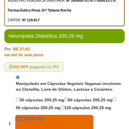
REGISTRO VIGILÂNCIA SANITÁRIA:
Nº 350900701-477-000033-1-0
Farmacêutica Resp. Drª Tatiana Rocha
CRF/SP:
Nº 129.817
Neuropatia Diabética 200,25 mg
Por:
R$ 37,62
em até 4x sem juros
5% OFF
pagando no PIX
Manipulado em Cápsulas Vegetais Veganas incolores
ou Clorofila. Livre de Glúten, Lactose e Corantes.
30 cápsulas 200,25 mg
60 cápsulas 200,25 mg
90 cápsulas 200,25 mg
120 cápsulas 200,25 mg
COMPRAR