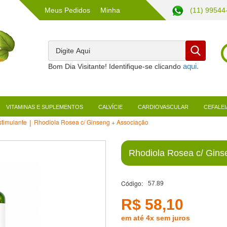
Meus Pedidos
Minha
(11) 99544
Conta
Bom Dia Visitante! Identifique-se clicando
VITAMINAS E SUPLEMENTOS
CALVÍCIE
CARDIOVASCULAR
CEFALEI
stimulante
Rhodiola Rosea c/ Ginseng + Associação
Rhodiola Rosea c/ Gins
Código:
57.89
R$ 58,10
em até 4x sem juros