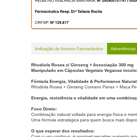
REGISTRO VIGILÂNCIA SANITÁRIA:
Nº 350900701-477-000
Farmacêutica Resp. Drª Tatiana Rocha
CRF/SP:
Nº 129.817
Indicação do Insumo Farmacêutico
Advertências
Rhodiola Rosea c/ Ginseng + Associação 300 mg
Manipulado em Cápsulas Vegetais Veganas incolor
Fórmula Energia, Vitalidade & Performance Natural
Rhodiola Rosea + Ginseng Coreano Panax + Maca Pe
Energia, resistência e vitalidade em uma combina
Foco Direto:
Combinação natural voltada para energia física e ment
Uma fórmula estratégica para quem busca mais disposi
O que esperar dos resultados:
Com o uso contínuo, é possível perceber aumento gradu