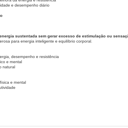
alidade e desempenho diário
mo
r energia sustentada sem gerar excesso de estimulação ou sensaç
rosa para energia inteligente e equilíbrio corporal.
nergia, desempenho e resistência
ico e mental
o natural
física e mental
utividade