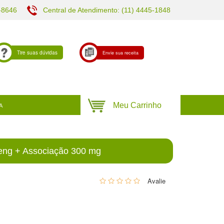
-8646
Central de Atendimento: (11) 4445-1848
Tire suas dúvidas
Envie sua receita
A
eng + Associação 300 mg
0