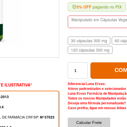
5% OFF
pagando no PIX
Manipulado em Cápsulas Vegeta
30 cápsulas 300 mg
60 cáp
120 cápsulas 300 mg
COM
E ILUSTRATIVA*
Diferencial Luna Ervas:
Ativos padronizados e selecionados
Luna Ervas Farmácia de Manipulaçã
-2013
Todos os nossos Manipulados estão d
Deseja uma fórmula personalizada?
9.4
Caso prefira, ligue em nossas linhas
 DE FARMÁCIA CRF/SP:
Nº 57023
Calcular Frete