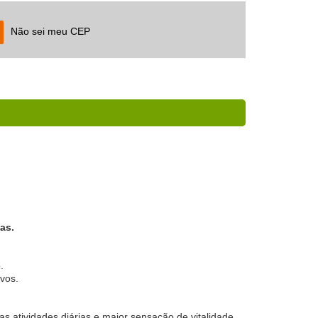
Não sei meu CEP
as.
.
vos.
s atividades diárias e maior sensação de vitalidade.