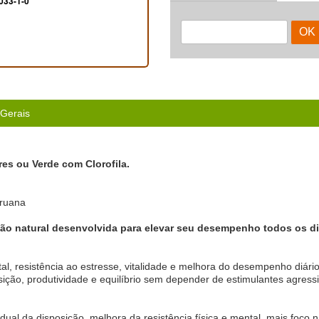
033-1-0
 Gerais
es ou Verde com Clorofila.
ruana
ção natural desenvolvida para elevar seu desempenho todos os di
al, resistência ao estresse, vitalidade e melhora do desempenho diário
ção, produtividade e equilíbrio sem depender de estimulantes agressi
al da disposição, melhora da resistência física e mental, mais foco na