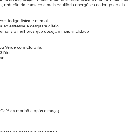
 redução do cansaço e mais equilíbrio energético ao longo do dia.
om fadiga física e mental
ia ao estresse e desgaste diário
Homens e mulheres que desejam mais vitalidade
u Verde com Clorofila.
Glúten.
ar.
 (Café da manhã e após almoço)
melhora da energia e resistência