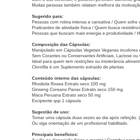
Muitas pessoas também relatam melhora da motivação,
Sugerido para:
Pessoas com rotina intensa e cansativa / Quem sofre c
Praticantes de atividade física / Quem busca resistênc
Pessoas que buscam mais energia e produtividade / 
Composição das Cápsulas:
Manipulado em Cápsulas Vegetais Veganas incolores o
Sem Corantes ou Conservantes Artificiais, Lactose ou 
Ideal para quem tem restrições ou intolerância aliment
Clorofila é um Suplemento extraído de plantas.
Conteúdo interno das cápsulas:
Rhodiola Rosea Extrato seco 100 mg
Ginseng Coreano Panax Extrato seco 150 mg
Maca Peruana Extrato seco 50 mg
Excipiente qsp 1 cápsula
Sugestão de uso:
Tomar uma cápsula duas vezes ao dia após refeição.
Ou siga orientação de um profissional habilitado.
Principais benefícios:
Auxilia na disposição física e mental / Contribui para 