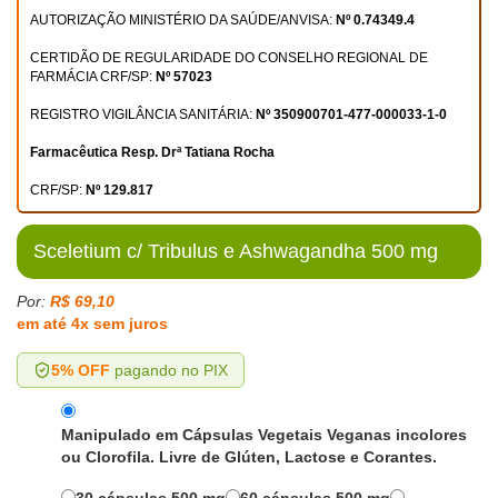
AUTORIZAÇÃO MINISTÉRIO DA SAÚDE/ANVISA:
Nº 0.74349.4
CERTIDÃO DE REGULARIDADE DO CONSELHO REGIONAL DE
FARMÁCIA CRF/SP:
Nº 57023
REGISTRO VIGILÂNCIA SANITÁRIA:
Nº 350900701-477-000033-1-0
Farmacêutica Resp. Drª Tatiana Rocha
CRF/SP:
Nº 129.817
Sceletium c/ Tribulus e Ashwagandha 500 mg
Por:
R$ 69,10
em até 4x sem juros
5% OFF
pagando no PIX
Manipulado em Cápsulas Vegetais Veganas incolores
ou Clorofila. Livre de Glúten, Lactose e Corantes.