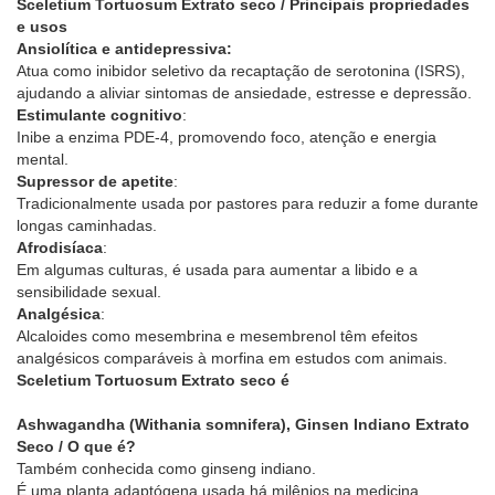
Sceletium Tortuosum Extrato seco / Principais propriedades
e usos
Ansiolítica e antidepressiva:
Atua como inibidor seletivo da recaptação de serotonina (ISRS),
ajudando a aliviar sintomas de ansiedade, estresse e depressão.
Estimulante cognitivo
:
Inibe a enzima PDE-4, promovendo foco, atenção e energia
mental.
Supressor de apetite
:
Tradicionalmente usada por pastores para reduzir a fome durante
longas caminhadas.
Afrodisíaca
:
Em algumas culturas, é usada para aumentar a libido e a
sensibilidade sexual.
Analgésica
:
Alcaloides como mesembrina e mesembrenol têm efeitos
analgésicos comparáveis à morfina em estudos com animais.
Sceletium Tortuosum Extrato seco é
Ashwagandha (Withania somnifera), Ginsen Indiano Extrato
Seco / O que é?
Também conhecida como ginseng indiano.
É uma planta adaptógena usada há milênios na medicina