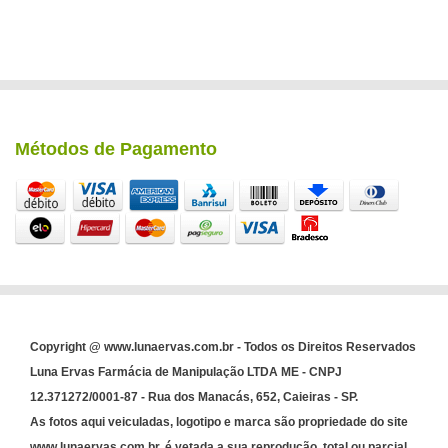
Métodos de Pagamento
Copyright @ www.lunaervas.com.br - Todos os Direitos Reservados
Luna Ervas Farmácia de Manipulação LTDA ME - CNPJ
12.371272/0001-87 - Rua dos Manacás, 652, Caieiras - SP.
As fotos aqui veiculadas, logotipo e marca são propriedade do site
www.lunaervas.com.br. é vetada a sua reprodução, total ou parcial,