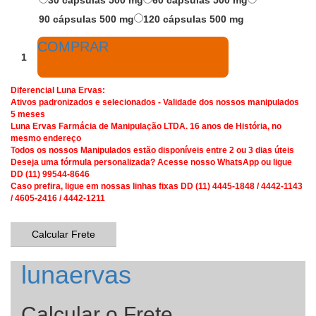
30 cápsulas 500 mg
60 cápsulas 500 mg
90 cápsulas 500 mg
120 cápsulas 500 mg
COMPRAR
Diferencial Luna Ervas:
Ativos padronizados e selecionados - Validade dos nossos manipulados
5 meses
Luna Ervas Farmácia de Manipulação LTDA. 16 anos de História, no
mesmo endereço
Todos os nossos Manipulados estão disponíveis entre 2 ou 3 dias úteis
Deseja uma fórmula personalizada? Acesse nosso WhatsApp ou ligue
DD (11) 99544-8646
Caso prefira, ligue em nossas linhas fixas DD (11) 4445-1848 / 4442-1143
/ 4605-2416 / 4442-1211
Calcular Frete
lunaervas
Calcular o Frete