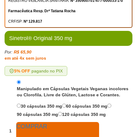
REGISTRO VIGILÂNCIA SANITÁRIA:
Nº 350900701-477-000033-1-0
Farmacêutica Resp. Drª Tatiana Rocha
CRF/SP:
Nº 129.817
Sinetrol® Original 350 mg
Por:
R$ 65,90
em até 4x sem juros
5% OFF
pagando no PIX
Manipulado em Cápsulas Vegetais Veganas incolores
ou Clorofila. Livre de Glúten, Lactose e Corantes.
30 cápsulas 350 mg
60 cápsulas 350 mg
90 cápsulas 350 mg
120 cápsulas 350 mg
COMPRAR