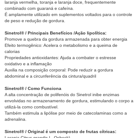
laranja vermelha, toranja e laranja doce, frequentemente
combinado com guaraná e cafeína.
É amplamente utilizado em suplementos voltados para o controle
de peso e redução de gordura.
Sinetrol® / Principais Benefícios /Ação lipolítica:
Promove a quebra da gordura armazenada para obter energia
Efeito termogênico: Acelera o metabolismo e a queima de
calorias
Propriedades antioxidantes: Ajuda a combater o estresse
oxidativo e a inflamação
Auxilia na composição corporal: Pode reduzir a gordura
abdominal e a circunferência da cintura/quadril
Sinetrol® / Como Funciona
A alta concentração de polifenóis do Sinetrol inibe enzimas
envolvidas no armazenamento de gordura, estimulando o corpo a
utilizá-la como combustível.
Também estimula a lipólise por meio de catecolaminas como a
adrenalina.
Sinetrol® / Original é um composto de frutas cítricas:
Laranja Citrus grandis L. Osbeck)