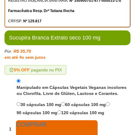
REGISTRO VIGILÂNCIA SANITÁRIA:
Nº 350900701-477-000033-1-0
Farmacêutica Resp. Drª Tatiana Rocha
CRF/SP:
Nº 129.817
Sucupira Branca Extrato seco 100 mg
Por:
R$ 35,70
em até 4x sem juros
5% OFF
pagando no PIX
Manipulado em Cápsulas Vegetais Veganas incolores
ou Clorofila. Livre de Glúten, Lactose e Corantes.
30 cápsulas 100 mg
60 cápsulas 100 mg
90 cápsulas 100 mg
120 cápsulas 100 mg
COMPRAR