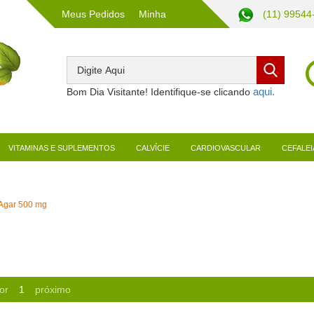
Meus Pedidos
Minha
(11) 99544
Conta
Bom Dia Visitante! Identifique-se clicando
VITAMINAS E SUPLEMENTOS
CALVÍCIE
CARDIOVASCULAR
CEFALEI
Agar 500 mg
or
1
próximo