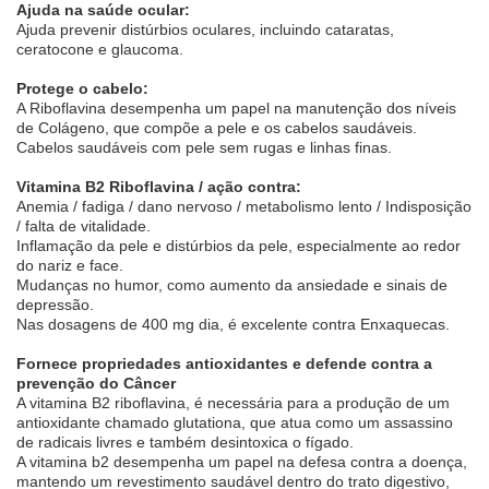
Ajuda na saúde ocular:
Ajuda prevenir distúrbios oculares, incluindo cataratas,
ceratocone e glaucoma.
Protege o cabelo:
A Riboflavina desempenha um papel na manutenção dos níveis
de Colágeno, que compõe a pele e os cabelos saudáveis.
Cabelos saudáveis com pele sem rugas e linhas finas.
Vitamina B2 Riboflavina / ação contra:
Anemia / fadiga / dano nervoso / metabolismo lento / Indisposição
/ falta de vitalidade.
Inflamação da pele e distúrbios da pele, especialmente ao redor
do nariz e face.
Mudanças no humor, como aumento da ansiedade e sinais de
depressão.
Nas dosagens de 400 mg dia, é excelente contra Enxaquecas.
Fornece propriedades antioxidantes e defende contra a
prevenção do Câncer
A vitamina B2 riboflavina, é necessária para a produção de um
antioxidante chamado glutationa, que atua como um assassino
de radicais livres e também desintoxica o fígado.
A vitamina b2 desempenha um papel na defesa contra a doença,
mantendo um revestimento saudável dentro do trato digestivo,