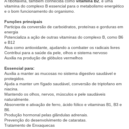
A riboflavina, também conhecida como
vitamina B2
, é uma
vitamina do complexo B essencial para o metabolismo energético
e o bom funcionamento do organismo.
Funções principais
Participa da conversão de carboidratos, proteínas e gorduras em
energia
Potencializa a ação de outras vitaminas do complexo B, como B6
e B12
Atua como antioxidante, ajudando a combater os radicais livres
Contribui para a saúde da pele, olhos e sistema nervoso
Auxilia na produção de glóbulos vermelhos
Essencial para:
Auxilia a manter as mucosas no sistema digestivo saudável e
protegidos.
Ajuda a manter um fígado saudável, conversão de triptofano em
niacina.
Mantendo os olhos, nervos, músculos e pele saudáveis
naturalmente.
Absorvente e ativação de ferro, ácido fólico e vitaminas B1, B3 e
B6.
Produção hormonal pelas glândulas adrenais.
Prevenção do desenvolvimento de cataratas.
Tratamento de Enxaquecas