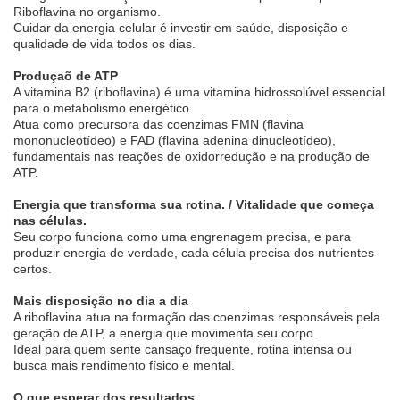
Riboflavina no organismo.
Cuidar da energia celular é investir em saúde, disposição e
qualidade de vida todos os dias.
Produçaõ de ATP
A vitamina B2 (riboflavina) é uma vitamina hidrossolúvel essencial
para o metabolismo energético.
Atua como precursora das coenzimas FMN (flavina
mononucleotídeo) e FAD (flavina adenina dinucleotídeo),
fundamentais nas reações de oxidorredução e na produção de
ATP.
Energia que transforma sua rotina. / Vitalidade que começa
nas células.
Seu corpo funciona como uma engrenagem precisa, e para
produzir energia de verdade, cada célula precisa dos nutrientes
certos.
Mais disposição no dia a dia
A riboflavina atua na formação das coenzimas responsáveis pela
geração de ATP, a energia que movimenta seu corpo.
Ideal para quem sente cansaço frequente, rotina intensa ou
busca mais rendimento físico e mental.
O que esperar dos resultados