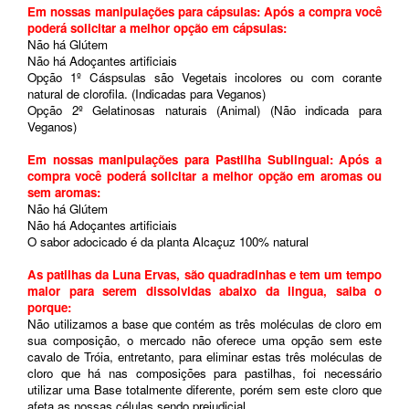
Em nossas manipulações para cápsulas: Após a compra você
poderá solicitar a melhor opção em cápsulas:
Não há Glútem
Não há Adoçantes artificiais
Opção 1º Cáspsulas são Vegetais incolores ou com corante
natural de clorofila. (Indicadas para Veganos)
Opção 2º Gelatinosas naturais (Animal) (Não indicada para
Veganos)
Em nossas manipulações para Pastilha Sublingual:
Após a
compra você poderá solicitar a melhor opção em aromas ou
sem aromas:
Não há Glútem
Não há Adoçantes artificiais
O sabor adocicado é da planta Alcaçuz 100% natural
As patilhas da Luna Ervas, são quadradinhas e tem um tempo
maior para serem dissolvidas abaixo da lingua, saiba o
porque:
Não utilizamos a base que contém as três moléculas de cloro em
sua composição, o mercado não oferece uma opção sem este
cavalo de Tróia, entretanto, para eliminar estas três moléculas de
cloro que há nas composições para pastilhas, foi necessário
utilizar uma Base totalmente diferente, porém sem este cloro que
afeta as nossas células sendo prejudicial.