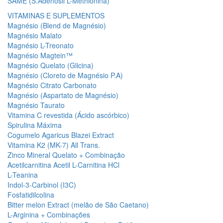
SAME (S.Adenosil L-Methionina)
VITAMINAS E SUPLEMENTOS
Magnésio (Blend de Magnésio)
Magnésio Malato
Magnésio L-Treonato
Magnésio Magtein™
Magnésio Quelato (Glicina)
Magnésio (Cloreto de Magnésio P.A)
Magnésio Citrato Carbonato
Magnésio (Aspartato de Magnésio)
Magnésio Taurato
Vitamina C revestida (Ácido ascórbico)
Spirulina Máxima
Cogumelo Agaricus Blazei Extract
Vitamina K2 (MK-7) All Trans.
Zinco Mineral Quelato + Combinação
Acetilcarnitina Acetil L-Carnitina HCl
L-Teanina
Indol-3-Carbinol (I3C)
Fosfatidilcolina
Bitter melon Extract (melão de São Caetano)
L-Arginina + Combinações