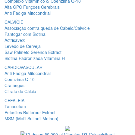
Complexo Vitamínico c/ Coenzima Q-10
Alfa GPC Funções Cerebrais
Anti Fadiga Mitocondrial
CALVÍCIE
Associação contra queda de Cabelo/Calvície
Pantogar com Biotina
Actrisave®
Levedo de Cerveja
Saw Palmeto Serenoa Extract
Biotina Padronizada Vitamina H
CARDIOVASCULAR
Anti Fadiga Mitocondrial
Coenzima Q-10
Crataegus
Citrato de Cálcio
CEFALEIA
Tanacetum
Petasites Butterbur Extract
MSM (Metil Sulfonil Metano)