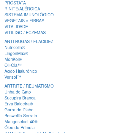
PRÓSTATA
RINITE/ALÉRGICA
SISTEMA IMUNOLÓGICO
VEGETAIS e FIBRAS
VITALIDADE
VITILIGO / ECZEMAS
ANTI RUGAS / FLACIDEZ
Nutricolin®
LingonMax®
MoriKol®
Oli-Ola™
Acido Hialurônico
Verisol™
ARTRITE / REUMATISMO
Unha de Gato
Sucupira Branca
Erva Baleeira®
Garra do Diabo
Boswellia Serrata
Mangoselect 40®
Óleo de Primula